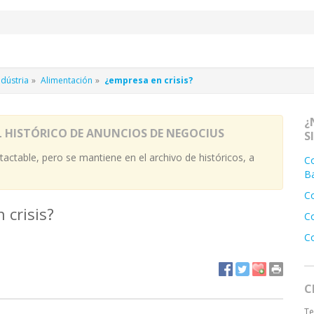
dústria
Alimentación
¿empresa en crisis?
¿
L HISTÓRICO DE ANUNCIOS DE NEGOCIUS
S
actable, pero se mantiene en el archivo de históricos, a
C
B
C
crisis?
C
C
C
Te