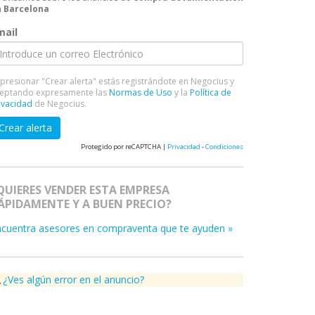
 Barcelona
mail
 presionar "Crear alerta" estás registrándote en Negocius y
eptando expresamente las
Normas de Uso
y la
Política de
ivacidad
de Negocius.
Crear alerta
Protegido por reCAPTCHA |
Privacidad
-
Condiciones
QUIERES VENDER ESTA EMPRESA
ÁPIDAMENTE Y A BUEN PRECIO?
ncuentra asesores en compraventa que te ayuden »
¿Ves algún error en el anuncio?