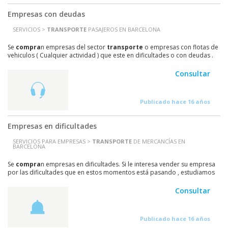
Empresas con deudas
SERVICIOS >
TRANSPORTE
PASAJEROS EN BARCELONA
Se
compra
n empresas del sector
transporte
o empresas con flotas de
vehiculos ( Cualquier actividad ) que este en dificultades o con deudas .
No importa situación , operaciones...
Consultar
Publicado hace 16 años
Empresas en dificultades
SERVICIOS PARA EMPRESAS >
TRANSPORTE
DE MERCANCÍAS EN
BARCELONA
Se
compra
n empresas en dificultades. Si le interesa vender su empresa
por las dificultades que en estos momentos está pasando , estudiamos
su propuesta y si llegamos a un...
Consultar
Publicado hace 16 años