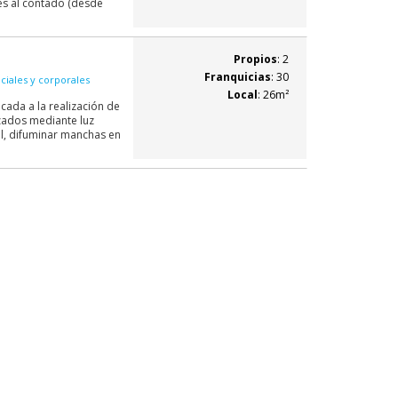
es al contado (desde
Propios
: 2
Franquicias
: 30
ciales y corporales
Local
: 26m²
cada a la realización de
zados mediante luz
al, difuminar manchas en