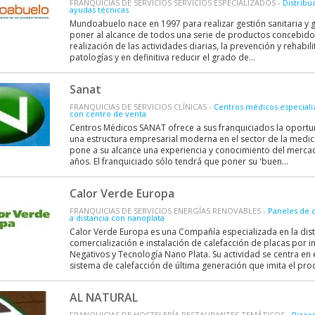
FRANQUICIAS DE SERVICIOS SERVICIOS ESPECIALIZADOS -
Distribu
ayudas técnicas
Mundoabuelo nace en 1997 para realizar gestión sanitaria y ge
poner al alcance de todos una serie de productos concebidos 
realización de las actividades diarias, la prevención y rehabili
patologías y en definitiva reducir el grado de...
Sanat
FRANQUICIAS DE SERVICIOS CLÍNICAS -
Centros médicos especiali
con centro de venta
Centros Médicos SANAT ofrece a sus franquiciados la oportu
una estructura empresarial moderna en el sector de la medic
pone a su alcance una experiencia y conocimiento del merca
años. El franquiciado sólo tendrá que poner su 'buen...
Calor Verde Europa
FRANQUICIAS DE SERVICIOS ENERGÍAS RENOVABLES -
Paneles de c
a distancia con nanoplata
Calor Verde Europa es una Compañía especializada en la dist
comercialización e instalación de calefacción de placas por i
Negativos y Tecnología Nano Plata. Su actividad se centra en 
sistema de calefacción de última generación que imita el proc
AL NATURAL
FRANQUICIAS DE HOSTELERÍA RESTAURANTES TEMÁTICOS -
Pizzer