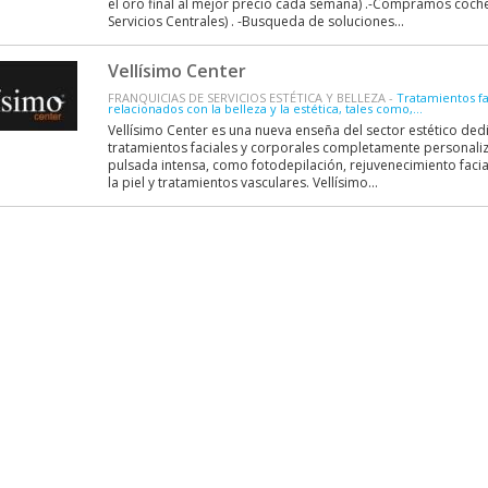
el oro final al mejor precio cada semana) .-Compramos coch
Servicios Centrales) . -Busqueda de soluciones...
Vellísimo Center
FRANQUICIAS DE SERVICIOS ESTÉTICA Y BELLEZA -
Tratamientos fa
relacionados con la belleza y la estética, tales como,...
Vellísimo Center es una nueva enseña del sector estético dedi
tratamientos faciales y corporales completamente personali
pulsada intensa, como fotodepilación, rejuvenecimiento faci
la piel y tratamientos vasculares. Vellísimo...