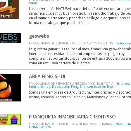
salón
Las pizzerías AL NATURAL nace del sueño de encontrar aquella
sana, rica y...de muy buen precio!!. Tras mucho trabajo de 
en el mundo artesano y panadero se llego a adquirir unos se
forma de trabajar que posibilitó la...
geswebs
FRANQUICIAS DE SERVICIOS PUBLICIDAD Y MARKETING -
Solucione
Le gustaria ganar 5000 euros al mes? franquicia geswebs traba
Internet sin necesidad locales ni empleados sin pagar royaltie
compra sin soportar stocks canon de entrada 3000 euros am
zona en exclusiva cartera de clientes
AREA FENG SHUI
FRANQUICIAS DE SERVICIOS ASESORÍA Y CONSULTORÍA -
Empresa 
Interiorismo y Decoración Feng Shui con base on line
Somos una empresa de Arquitectura, Interiorismo y Decoraci
online, especializados en Palacios, Mansiones y Sedes Corpor
FRANQUICIA INMOBILIARIA CREDITPISO
FRANQUICIAS DE SERVICIOS AGENCIAS INMOBILIARIAS -
INMOBILIA
FINANCIACIÓN