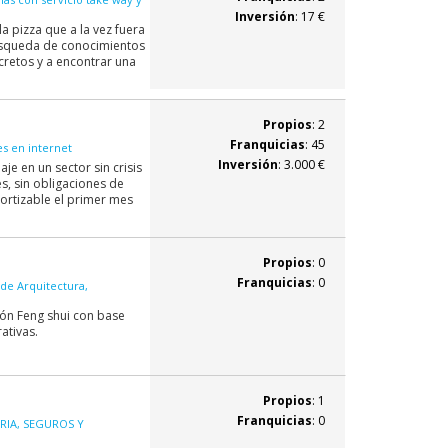
Inversión
: 17 €
 pizza que a la vez fuera
búsqueda de conocimientos
cretos y a encontrar una
Propios
: 2
Franquicias
: 45
s en internet
Inversión
: 3.000 €
je en un sector sin crisis
s, sin obligaciones de
ortizable el primer mes
Propios
: 0
Franquicias
: 0
de Arquitectura,
ón Feng shui con base
ativas.
Propios
: 1
Franquicias
: 0
RIA, SEGUROS Y