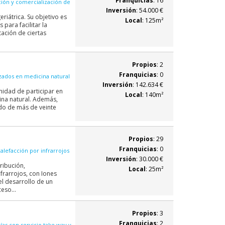
Franquicias
: 16
ción y comercialización de
Inversión
: 54.000 €
riátrica. Su objetivo es
Local
: 125m²
para facilitar la
tación de ciertas
Propios
: 2
Franquicias
: 0
zados en medicina natural
Inversión
: 142.634 €
nidad de participar en
Local
: 140m²
ina natural. Además,
do de más de veinte
Propios
: 29
Franquicias
: 0
alefacción por infrarrojos
Inversión
: 30.000 €
ribución,
Local
: 25m²
nfrarrojos, con Iones
el desarrollo de un
eso...
Propios
: 3
Franquicias
: 2
ías con servicio take way y