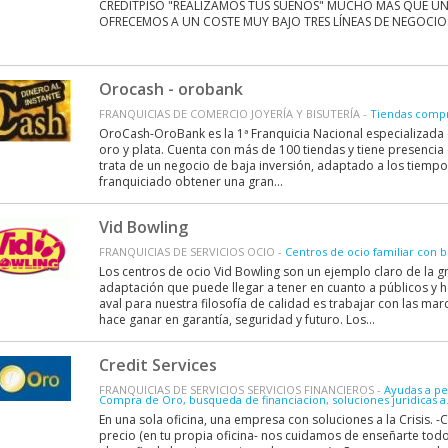
CREDITPISO "REALIZAMOS TUS SUEÑOS" MUCHO MAS QUE U
OFRECEMOS A UN COSTE MUY BAJO TRES LÍNEAS DE NEGOCIOS 
Orocash - orobank
FRANQUICIAS DE COMERCIO JOYERÍA Y BISUTERÍA -
Tiendas compra
OroCash-OroBank es la 1ª Franquicia Nacional especializada
oro y plata. Cuenta con más de 100 tiendas y tiene presencia 
trata de un negocio de baja inversión, adaptado a los tiempo
franquiciado obtener una gran...
Vid Bowling
FRANQUICIAS DE SERVICIOS OCIO -
Centros de ocio familiar con b
Los centros de ocio Vid Bowling son un ejemplo claro de la 
adaptación que puede llegar a tener en cuanto a públicos y ho
aval para nuestra filosofía de calidad es trabajar con las mar
hace ganar en garantía, seguridad y futuro. Los...
Credit Services
FRANQUICIAS DE SERVICIOS SERVICIOS FINANCIEROS -
Ayudas a pe
Compra de Oro, busqueda de financiacion, soluciones juridicas a.
En una sola oficina, una empresa con soluciones a la Crisis.
precio (en tu propia oficina- nos cuidamos de enseñarte tod