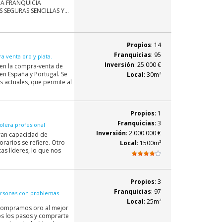
NA FRANQUICIA
SEGURAS SENCILLAS Y...
Propios
: 14
Franquicias
: 95
 venta oro y plata.
Inversión
: 25.000 €
 en la compra-venta de
en España y Portugal. Se
Local
: 30m²
s actuales, que permite al
Propios
: 1
Franquicias
: 3
olera profesional
Inversión
: 2.000.000 €
gran capacidad de
rarios se refiere. Otro
Local
: 1500m²
cas líderes, lo que nos
Propios
: 3
Franquicias
: 97
rsonas con problemas.
..
Local
: 25m²
 -Compramos oro al mejor
os los pasos y comprarte