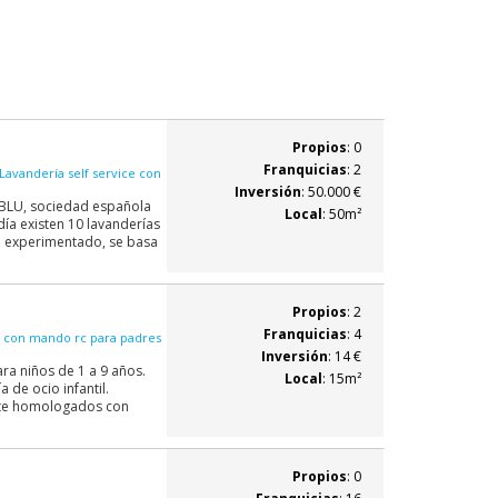
Propios
: 0
Franquicias
: 2
Lavandería self service con
Inversión
: 50.000 €
S BLU, sociedad española
Local
: 50m²
ía existen 10 lavanderías
n experimentado, se basa
Propios
: 2
Franquicias
: 4
ia con mando rc para padres
Inversión
: 14 €
ara niños de 1 a 9 años.
Local
: 15m²
 de ocio infantil.
ente homologados con
Propios
: 0