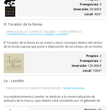
ocuparán nuestro tiempo. Los...
Franquicias
: 6
Inversión
: 30.000 €
Local
: 40m²
El Tocador de la Novia
FRANQUICIAS DE COMERCIO CALZADO Y COMPLEMENTOS -
Complementos, accesorios y zapatos nupciales
El Tocador de la Novia es un nuevo y único concepto dentro del sector
de la moda nupcial que pone a disposición de las novias, en un mismo
espacio, una extensa línea de complementos y accesorios a la altura de
sus expectativas. Qué ofrece el concepto de El Tocador de la Novia: La
Propios
: 2
oferta de El...
Franquicias
: 3
Inversión
: 125.000 €
Local
: 100m²
La - Lanidor
FRANQUICIAS DE COMERCIO MODA MUJER -
Moda femenina
Los establecimientos Lanidor se dedican a la comercialización de
artículos de la marca, cuyo diseño está concebido por el gabinete de
estilismo de la empresa, un equipo de profesionales con experiencia
internacional que se adapta permanentemente a los cambios del
Propios
: 40