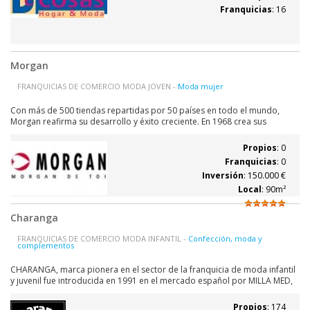
vestimos.
Franquicias
: 16
Morgan
FRANQUICIAS DE COMERCIO MODA JOVEN -
Moda mujer
Con más de 500 tiendas repartidas por 50 países en todo el mundo,
Morgan reafirma su desarrollo y éxito creciente. En 1968 crea sus
primeras líneas de camisetas. En 1.987 transforma estas líneas en
colecciones completas dirigidas a una mujer joven, femenina, fashion,
Propios
: 0
con una excelente relación...
Franquicias
: 0
Inversión
: 150.000 €
Local
: 90m²
Charanga
FRANQUICIAS DE COMERCIO MODA INFANTIL -
Confección, moda y
complementos
CHARANGA, marca pionera en el sector de la franquicia de moda infantil
y juvenil fue introducida en 1991 en el mercado español por MILLA MED,
S.A. Las oficinas centrales están situadas en el Parque Tecnológico de
Andalucía en Málaga, con una superficie de 28.000 m2. CHARANGA
Propios
: 174