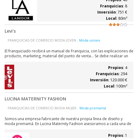
mercado para poder ofertar a su...
Franquicias
: 8
Inversión
: 751 €
Local
: 80m²
Levi's
FRANQUICIAS DE COMERCIO MODA JOVEN -
Moda unisex
El franquiciado recibirá un manual de Franquicia, con las explicaciones de
producto, marketing, material del punto de venta... Se debe realizar un
plan de compras consensuado para cada temporada y se tendrá detalle
de los modelos, las tallas, colores y cantidades. Se realizará un
Propios
: 4
seguimiento...
Franquicias
: 294
Inversión
: 120.000 €
Local
: 100m²
LUCINA MATERNITY FASHION
FRANQUICIAS DE COMERCIO MODA MUJER -
Moda premamá
Somos una empresa fabricante de nuestra propia línea de diseño y
moda premamá. En Lucina Maternity Fashion asesoramos a cada una de
nuestras clientas, somos su "Personal Shopper" especializado durante el
embarazo. Para el día a día, para una ocasión especial, para estar super
Propios
: 1