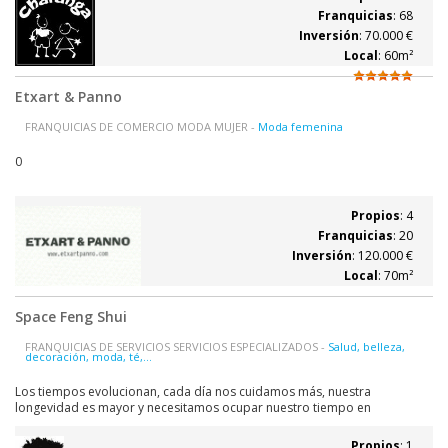
cuenta además con...
Franquicias
: 68
Inversión
: 70.000 €
Local
: 60m²
Etxart & Panno
FRANQUICIAS DE COMERCIO MODA MUJER -
Moda femenina
0
Propios
: 4
Franquicias
: 20
Inversión
: 120.000 €
Local
: 70m²
Space Feng Shui
FRANQUICIAS DE SERVICIOS SERVICIOS ESPECIALIZADOS -
Salud, belleza,
decoración, moda, té,...
Los tiempos evolucionan, cada día nos cuidamos más, nuestra
longevidad es mayor y necesitamos ocupar nuestro tiempo en
actividades que mejoren nuestro espíritu. El Reiki, Yoga, arte floral, Tai
chi, shiatsu, danza del vientre, masajes, feng-shui o cocina al Wock
Propios
: 1