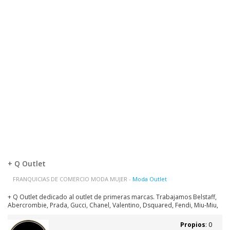
+ Q Outlet
FRANQUICIAS DE COMERCIO MODA MUJER -
Moda Outlet
+ Q Outlet dedicado al outlet de primeras marcas. Trabajamos Belstaff,
Abercrombie, Prada, Gucci, Chanel, Valentino, Dsquared, Fendi, Miu-Miu,
Diesel, Boss, La Martina, Hachett, Guess, Custo Barcelona, Manolo
blahnik, Hermes, Armani, Desigual, Burberry, Ralph Lauren, Tommy
Propios
: 0
Hilfiger, Liu-Jo,...