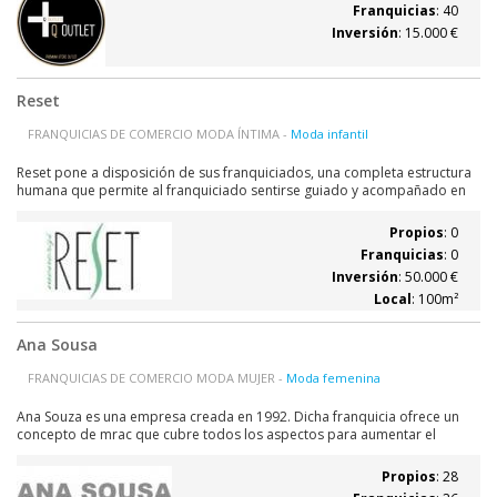
Franquicias
: 40
Inversión
: 15.000 €
Reset
FRANQUICIAS DE COMERCIO MODA ÍNTIMA -
Moda infantil
Reset pone a disposición de sus franquiciados, una completa estructura
humana que permite al franquiciado sentirse guiado y acompañado en
todo momento, queremos que nuestros franquiciados se beneficien de
toda nuestra experiencia. Sin duda es uno de los pilares del éxito de
Propios
: 0
Reset. Las tiendas...
Franquicias
: 0
Inversión
: 50.000 €
Local
: 100m²
Ana Sousa
FRANQUICIAS DE COMERCIO MODA MUJER -
Moda femenina
Ana Souza es una empresa creada en 1992. Dicha franquicia ofrece un
concepto de mrac que cubre todos los aspectos para aumentar el
retorno de la inversión. Siendo parte de esta franquicia temdra las
siguinetes ventajas: - Soporte para empezar el negocio - Información
Propios
: 28
sobre las últimas coleciones...