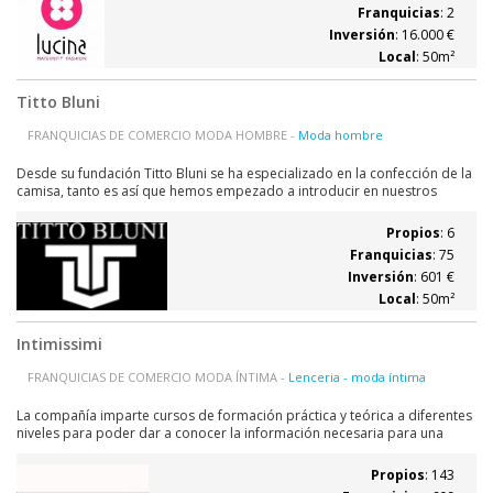
cómoda en el...
Franquicias
: 2
Inversión
: 16.000 €
Local
: 50m²
Titto Bluni
FRANQUICIAS DE COMERCIO MODA HOMBRE -
Moda hombre
Desde su fundación Titto Bluni se ha especializado en la confección de la
camisa, tanto es así que hemos empezado a introducir en nuestros
establecimientos, el concepto de la camisa a medida. Titto Bluni es
consciente de que para garantizar un buen funcionamiento es necesario
Propios
: 6
conseguir una...
Franquicias
: 75
Inversión
: 601 €
Local
: 50m²
Intimissimi
FRANQUICIAS DE COMERCIO MODA ÍNTIMA -
Lenceria - moda íntima
La compañía imparte cursos de formación práctica y teórica a diferentes
niveles para poder dar a conocer la información necesaria para una
correcta gestión de la tienda franquiciada. La reposición del género se
efectúa semanalmente, lo que supone una gran rotación de cada artículo
Propios
: 143
y poco capital...