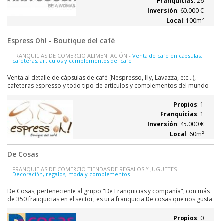
Franquicias
: 26
Inversión
: 60.000 €
Local
: 100m²
Espress Oh! - Boutique del café
FRANQUICIAS DE COMERCIO ALIMENTACIÓN -
Venta de café en cápsulas,
cafeteras, articulos y complementos del café
Venta al detalle de cápsulas de café (Nespresso, Illy, Lavazza, etc...),
cafeteras espresso y todo tipo de artículos y complementos del mundo
del café y del té. La franquicia Espress Oh! - Boutique del café es un un
concepto de negocio totalmente nuevo, y tratando con ello de mezclar y
Propios
: 1
usar lo...
Franquicias
: 1
Inversión
: 45.000 €
Local
: 60m²
De Cosas
FRANQUICIAS DE COMERCIO TIENDAS DE REGALOS Y JUGUETES -
Decoración, regalos, moda y complementos
De Cosas, perteneciente al grupo "De Franquicias y compañía", con más
de 350 franquicias en el sector, es una franquicia De cosas que nos gusta
regalar, De cosas de diseño, De cosas de actualidad, es decir, De cosas
sugerentes que forman Hogar de la Moda Casual e informal que
Propios
: 0