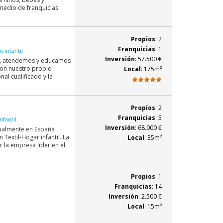
medio de franquicias.
Propios
: 2
Franquicias
: 1
 infantil
Inversión
: 57.500 €
cir, atendemos y educamos
con nuestro propio
Local
: 175m²
al cualificado y la
Propios
: 2
Franquicias
: 5
nfantil
Inversión
: 68.000 €
tualmente en España
Textil-Hogar infantil. La
Local
: 35m²
 la empresa líder en el
Propios
: 1
Franquicias
: 14
Inversión
: 2.500 €
Local
: 15m²