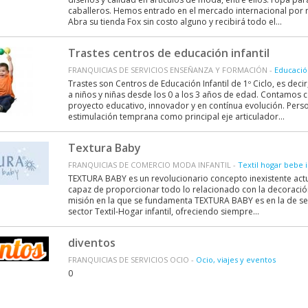
caballeros. Hemos entrado en el mercado internacional por 
Abra su tienda Fox sin costo alguno y recibirá todo el...
Trastes centros de educación infantil
FRANQUICIAS DE SERVICIOS ENSEÑANZA Y FORMACIÓN -
Educación
Trastes son Centros de Educación Infantil de 1º Ciclo, es de
a niños y niñas desde los 0 a los 3 años de edad. Contamos 
proyecto educativo, innovador y en contínua evolución. Person
estimulación temprana como principal eje articulador...
Textura Baby
FRANQUICIAS DE COMERCIO MODA INFANTIL -
Textil hogar bebe i
TEXTURA BABY es un revolucionario concepto inexistente ac
capaz de proporcionar todo lo relacionado con la decoración 
misión en la que se fundamenta TEXTURA BABY es en la de ser
sector Textil-Hogar infantil, ofreciendo siempre...
diventos
FRANQUICIAS DE SERVICIOS OCIO -
Ocio, viajes y eventos
0