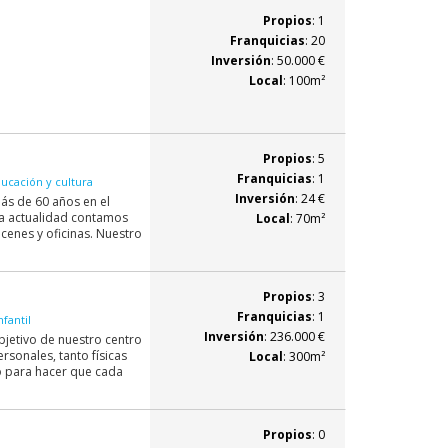
Propios
: 1
Franquicias
: 20
Inversión
: 50.000 €
Local
: 100m²
Propios
: 5
Franquicias
: 1
ducación y cultura
Inversión
: 24 €
ás de 60 años en el
la actualidad contamos
Local
: 70m²
cenes y oficinas. Nuestro
Propios
: 3
Franquicias
: 1
nfantil
Inversión
: 236.000 €
jetivo de nuestro centro
rsonales, tanto físicas
Local
: 300m²
o para hacer que cada
Propios
: 0