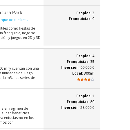
ntura Park
Propios
: 3
Franquicias
: 9
rque ocio infantil,
ntiles como fiestas de
in franquicia, negocio
ción y juegos en 2D y 3D,
Propios
: 4
Franquicias
: 35
Inversión
: 60.000 €
00 m² y cuentan con una
as unidades de juego
Local
: 300m²
ada m3. Las series de
Propios
: 1
Franquicias
: 80
Inversión
: 28.000 €
le en régimen de
e aunar beneficios
ra entusiasmo en los
mos con...