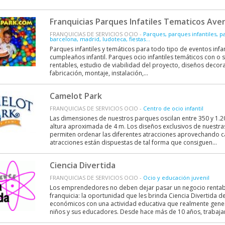
Franquicias Parques Infatiles Tematicos Ave
FRANQUICIAS DE SERVICIOS OCIO -
Parques, parques infantiles, pa
barcelona, madrid, ludoteca, fiestas...
Parques infantiles y temáticos para todo tipo de eventos infa
cumpleaños infantil. Parques ocio infantiles temáticos con o s
rentables, estudio de viabilidad del proyecto, diseños decora
fabricación, montaje, instalación,...
Camelot Park
FRANQUICIAS DE SERVICIOS OCIO -
Centro de ocio infantil
Las dimensiones de nuestros parques oscilan entre 350 y 1.2
altura aproximada de 4 m. Los diseños exclusivos de nuestr
permiten ordenar las diferentes atracciones aprovechando c
atracciones están dispuestas de tal forma que consiguen...
Ciencia Divertida
FRANQUICIAS DE SERVICIOS OCIO -
Ocio y educación juvenil
Los emprendedores no deben dejar pasar un negocio rentab
franquicia: la oportunidad que les brinda Ciencia Divertida d
económicos con una actividad educativa que realmente gene
niños y sus educadores. Desde hace más de 10 años, trabaja