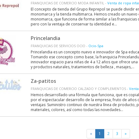
FRANQUICIAS DE COMERCIO MODA INFANTIL -
Venta de ropa infan
El concepto de tienda del Grupo Reprepol se puede dividir en
monomarca y la tienda multimarca. Hemos creado un nuevo c
monomarca, que funciona de forma similar a las franquicias d
pero con la ventaja de conservar tu identidad e...
Princelandia
FRANQUICIAS DE SERVICIOS OCIO -
Ocio-Spa
Princelandia es un concepto nuevo e innovador de Spa educa
Tomando ese concepto como base, la franquicia Princelandi
innovador espacio para niñas de 4 a 12 años que ofrece una
y productos naturales, tratamientos de belleza , masajes,...
Za-patitos
FRANQUICIAS DE COMERCIO CALZADO Y COMPLEMENTOS -
Venta 
Hemos desarrollado una fórmula que funciona, que es copiab
por el espectacular desarrollo de la empresa, fruto de años d
ventajas: Suministro continuo de nuestra línea de producto,
materiales, colores, así como todas las novedades...
«
1
2
3
»