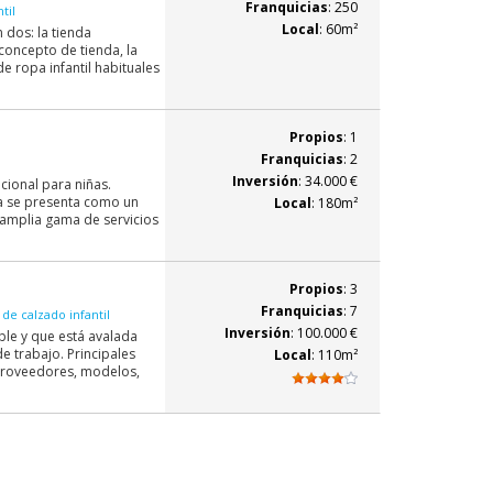
Franquicias
: 250
til
Local
: 60m²
 dos: la tienda
oncepto de tienda, la
e ropa infantil habituales
Propios
: 1
Franquicias
: 2
Inversión
: 34.000 €
cional para niñas.
a se presenta como un
Local
: 180m²
 amplia gama de servicios
Propios
: 3
Franquicias
: 7
de calzado infantil
Inversión
: 100.000 €
le y que está avalada
e trabajo. Principales
Local
: 110m²
 proveedores, modelos,