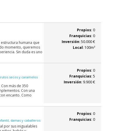
Propios
: 0
Franquicias
: 0
Inversión
: 50.000 €
a estructura humana que
todo momento, queremos
Local
: 100m²
eriencia. Sin duda es uno
Propios
: 0
Franquicias
: 5
rutos secos y caramelos
Inversión
: 9.900 €
a. Con más de 350
omplementos. Con una
s con encanto. Como
Propios
: 0
Franquicias
: 0
fantil, damas y caballeros
l por sus inigualables
a niños, bebés y