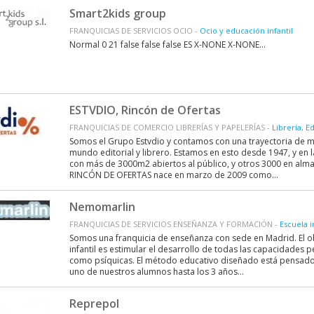
Smart2kids group
FRANQUICIAS DE SERVICIOS OCIO -
Ocio y educación infantil
Normal 0 21 false false false ES X-NONE X-NONE...
ESTVDIO, Rincón de Ofertas
FRANQUICIAS DE COMERCIO LIBRERÍAS Y PAPELERÍAS -
Librería, E
Somos el Grupo Estvdio y contamos con una trayectoria de m
mundo editorial y librero. Estamos en esto desde 1947, y en 
con más de 3000m2 abiertos al público, y otros 3000 en alma
RINCÓN DE OFERTAS nace en marzo de 2009 como...
Nemomarlin
FRANQUICIAS DE SERVICIOS ENSEÑANZA Y FORMACIÓN -
Escuela i
Somos una franquicia de enseñanza con sede en Madrid. El ob
infantil es estimular el desarrollo de todas las capacidades pe
como psíquicas. El método educativo diseñado está pensad
uno de nuestros alumnos hasta los 3 años...
Reprepol