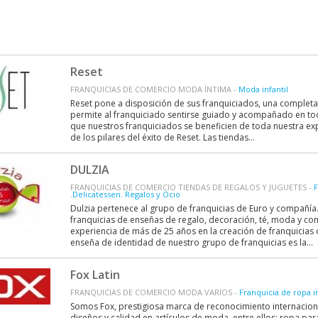
Reset
FRANQUICIAS DE COMERCIO MODA ÍNTIMA -
Moda infantil
Reset pone a disposición de sus franquiciados, una complet
permite al franquiciado sentirse guiado y acompañado en 
que nuestros franquiciados se beneficien de toda nuestra exp
de los pilares del éxito de Reset. Las tiendas...
DULZIA
FRANQUICIAS DE COMERCIO TIENDAS DE REGALOS Y JUGUETES -
F
.Delicatessen. Regalos y Ocio
Dulzia pertenece al grupo de franquicias de Euro y compañí
franquicias de enseñas de regalo, decoración, té, moda y c
experiencia de más de 25 años en la creación de franquicia
enseña de identidad de nuestro grupo de franquicias es la...
Fox Latin
FRANQUICIAS DE COMERCIO MODA VARIOS -
Franquicia de ropa in
Somos Fox, prestigiosa marca de reconocimiento internaciona
diseños y calidad en artículos de moda, entre ellos: ropa par