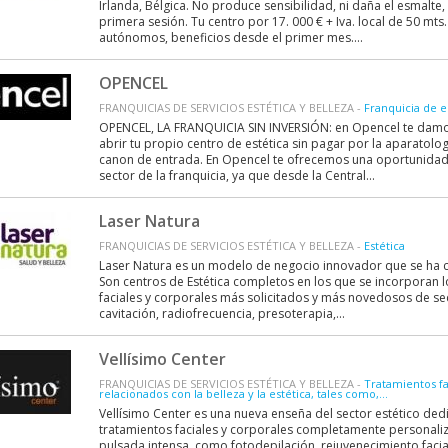
Irlanda, Bélgica. No produce sensibilidad, ni daña el esmalte
primera sesión. Tu centro por 17. 000 € + Iva. local de 50 m
autónomos, beneficios desde el primer mes....
OPENCEL
FRANQUICIAS DE SERVICIOS ESTÉTICA Y BELLEZA -
Franquicia de e
OPENCEL, LA FRANQUICIA SIN INVERSIÓN: en Opencel te damo
abrir tu propio centro de estética sin pagar por la aparatolo
canon de entrada. En Opencel te ofrecemos una oportunidad 
sector de la franquicia, ya que desde la Central...
Laser Natura
FRANQUICIAS DE SERVICIOS ESTÉTICA Y BELLEZA -
Estética
Laser Natura es un modelo de negocio innovador que se ha c
Son centros de Estética completos en los que se incorporan l
faciales y corporales más solicitados y más novedosos de sec
cavitación, radiofrecuencia, presoterapia,...
Vellísimo Center
FRANQUICIAS DE SERVICIOS ESTÉTICA Y BELLEZA -
Tratamientos fa
relacionados con la belleza y la estética, tales como,...
Vellísimo Center es una nueva enseña del sector estético dedi
tratamientos faciales y corporales completamente personali
pulsada intensa, como fotodepilación, rejuvenecimiento faci