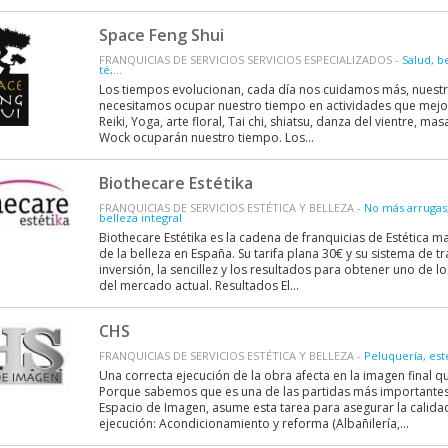
Space Feng Shui
FRANQUICIAS DE SERVICIOS SERVICIOS ESPECIALIZADOS -
Salud, b
té,...
Los tiempos evolucionan, cada día nos cuidamos más, nuest
necesitamos ocupar nuestro tiempo en actividades que mejore
Reiki, Yoga, arte floral, Tai chi, shiatsu, danza del vientre, mas
Wock ocuparán nuestro tiempo. Los...
Biothecare Estétika
FRANQUICIAS DE SERVICIOS ESTÉTICA Y BELLEZA -
No más arrugas, 
belleza integral
Biothecare Estétika es la cadena de franquicias de Estética m
de la belleza en España. Su tarifa plana 30€ y su sistema de tr
inversión, la sencillez y los resultados para obtener uno de 
del mercado actual. Resultados El...
CHS
FRANQUICIAS DE SERVICIOS ESTÉTICA Y BELLEZA -
Peluquería, est
Una correcta ejecución de la obra afecta en la imagen final qu
Porque sabemos que es una de las partidas más importantes 
Espacio de Imagen, asume esta tarea para asegurar la calida
ejecución: Acondicionamiento y reforma (Albañilería,...