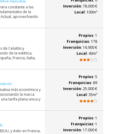
Franquicias
: 0
tética masculina
Inversión
: 78.000 €
era constante a las
fundamentales de la
Local
: 100m²
e Actual, aprovechando
Propios
: 1
Franquicias
: 178
Inversión
: 16.900 €
 de Celulitis y
ndo de la estética,
Local
: 40m²
aña, Francia, Italia,
Propios
: 5
Franquicias
: 89
pilación
Inversión
: 25.000 €
ernativa más económica y
posicionando la marca
Local
: 35m²
 una tarifa plana unica y
Propios
: 1
Franquicias
: 1
AL
Inversión
: 17.000 €
EUU, y éxito en Francia,