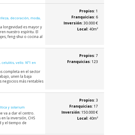
Propios
: 1
Franquicias
: 6
elleza, decoración, moda,
Inversión
: 30.000 €
ra longevidad es mayor y
Local
: 40m²
n nuestro espíritu. El
ajes, feng-shui o cocina al
Propios
: 7
Franquicias
: 123
celulitis, vello. Nº1 en
as completa en el sector
abajo, unen la baja
los negocios más rentables
Propios
: 3
Franquicias
: 17
ética y solarium
Inversión
: 150.000 €
e va a dar el centro.
en la inversión, CHS
Local
: 40m²
d y el tiempo de