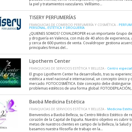
la piel y tratamientos vasculares. Vellísimo...
TISERY PERFUMERÍAS
FRANQUICIAS DE COMERCIO PERFUMERÍA Y COSMÉTICA -
PERFUME
PERSONAL, ESTÉTICA Y DROGUERÍA
¿QUIENES SOMOS? COVALDROPER es un importante Grupo del 
y droguería en Valencia, con más de 40 años de experiencia,
y cerca de 600 puntos de venta. Covaldroper gestiona acuer
principales firmas del...
Lipotherm Center
FRANQUICIAS DE SERVICIOS ESTÉTICA Y BELLEZA -
Centro especial
El grupo Lipotherm Center ha desarrollado, tras su experienci
estética a nivel nacional e internacional, un concepto único y 
mercado: FOTOCOSMÉTICA. Este concepto debe distinguirse 
problemas estéticos de una forma global: FOTODEPILACIÓN,.
Baobá Medicina Estética
FRANQUICIAS DE SERVICIOS ESTÉTICA Y BELLEZA -
Medicina Estéti
Bienvenidos a Baobá Belleza, su Centro Médico Estético de r
corazón de la Capital de España. Nuestro objetivo es cubrir 
metas de nuestros clientes en campo de la Belleza, la Salud y
basamos nuestra filosofía de trabajo en la...