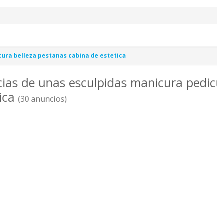
cura belleza pestanas cabina de estetica
cias de unas esculpidas manicura pedic
tica
(30 anuncios)