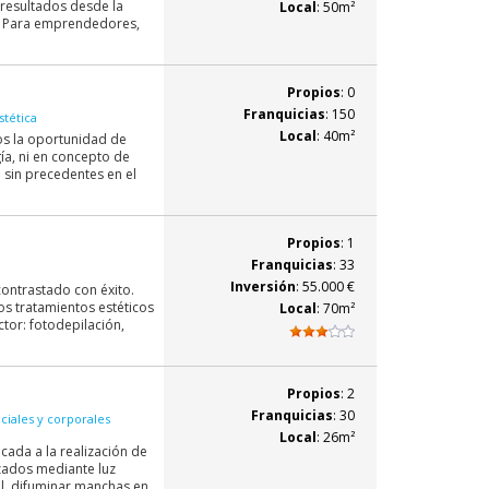
, resultados desde la
Local
: 50m²
ts. Para emprendedores,
Propios
: 0
Franquicias
: 150
stética
Local
: 40m²
s la oportunidad de
gía, ni en concepto de
sin precedentes en el
Propios
: 1
Franquicias
: 33
Inversión
: 55.000 €
ontrastado con éxito.
os tratamientos estéticos
Local
: 70m²
tor: fotodepilación,
Propios
: 2
Franquicias
: 30
ciales y corporales
Local
: 26m²
cada a la realización de
zados mediante luz
al, difuminar manchas en