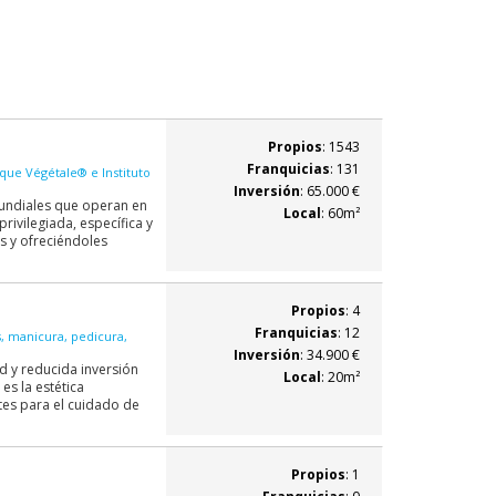
Propios
: 1543
Franquicias
: 131
ue Végétale® e Instituto
Inversión
: 65.000 €
mundiales que operan en
Local
: 60m²
rivilegiada, específica y
s y ofreciéndoles
Propios
: 4
Franquicias
: 12
, manicura, pedicura,
Inversión
: 34.900 €
d y reducida inversión
Local
: 20m²
s la estética
tes para el cuidado de
Propios
: 1