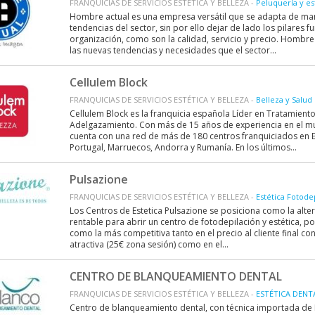
FRANQUICIAS DE SERVICIOS ESTÉTICA Y BELLEZA -
Peluquería y es
Hombre actual es una empresa versátil que se adapta de man
tendencias del sector, sin por ello dejar de lado los pilares 
organización, como son la calidad, servicio y precio. Hombr
las nuevas tendencias y necesidades que el sector...
Cellulem Block
FRANQUICIAS DE SERVICIOS ESTÉTICA Y BELLEZA -
Belleza y Salud
Cellulem Block es la franquicia española Líder en Tratamientos
Adelgazamiento. Con más de 15 años de experiencia en el mu
cuenta con una red de más de 180 centros franquiciados en Esp
Portugal, Marruecos, Andorra y Rumanía. En los últimos...
Pulsazione
FRANQUICIAS DE SERVICIOS ESTÉTICA Y BELLEZA -
Estética Fotode
Los Centros de Estetica Pulsazione se posiciona como la alt
rentable para abrir un centro de fotodepilación y estética, 
como la más competitiva tanto en el precio al cliente final con
atractiva (25€ zona sesión) como en el...
CENTRO DE BLANQUEAMIENTO DENTAL
FRANQUICIAS DE SERVICIOS ESTÉTICA Y BELLEZA -
ESTÉTICA DENT
Centro de blanqueamiento dental, con técnica importada de E