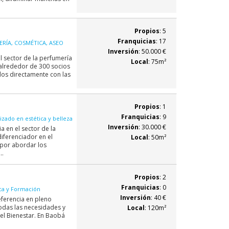
Propios
: 5
Franquicias
: 17
RÍA, COSMÉTICA, ASEO
Inversión
: 50.000 €
sector de la perfumería
Local
: 75m²
 alrededor de 300 socios
dos directamente con las
Propios
: 1
Franquicias
: 9
izado en estética y belleza
Inversión
: 30.000 €
a en el sector de la
diferenciador en el
Local
: 50m²
por abordar los
..
Propios
: 2
Franquicias
: 0
ca y Formación
Inversión
: 40 €
eferencia en pleno
todas las necesidades y
Local
: 120m²
 el Bienestar. En Baobá