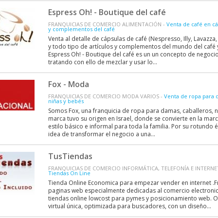
Espress Oh! - Boutique del café
FRANQUICIAS DE COMERCIO ALIMENTACIÓN -
Venta de café en cáp
y complementos del café
Venta al detalle de cápsulas de café (Nespresso, Illy, Lavazza, 
y todo tipo de artículos y complementos del mundo del café y 
Espress Oh! - Boutique del café es un un concepto de negoci
tratando con ello de mezclar y usar lo...
Fox - Moda
FRANQUICIAS DE COMERCIO MODA VARIOS -
Venta de ropa para d
niñas y bebés
Somos Fox, una franquicia de ropa para damas, caballeros, ni
marca tuvo su origen en Israel, donde se convierte en la mar
estilo básico e informal para toda la familia. Por su rotundo éx
idea de transformar el negocio a una...
TusTiendas
FRANQUICIAS DE COMERCIO INFORMÁTICA, TELEFONÍA E INTERNE
Tiendas On Line
Tienda Online Economica para empezar vender en internet .F
paginas web especialmente dedicadas al comercio electroni
tiendas online lowcost para pymes y posicionamiento web. 
virtual única, optimizada para buscadores, con un diseño...