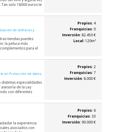
 Tan solo 18000 euros te
Propios
: 4
Franquicias
: 0
ización de disfraces y
Inversión
: 82.450 €
estras tiendas puedes
Local
: 120m²
ón; la peluca más
 y complementos para el
Propios
: 2
Franquicias
: 7
ía en Protección de datos,
Inversión
: 8.000 €
distintas especialidades
y asesoría de la Ley
ando con diferentes
Propios
: 6
Franquicias
: 33
Inversión
: 90.000 €
asladar la experiencia
ciales asociados con