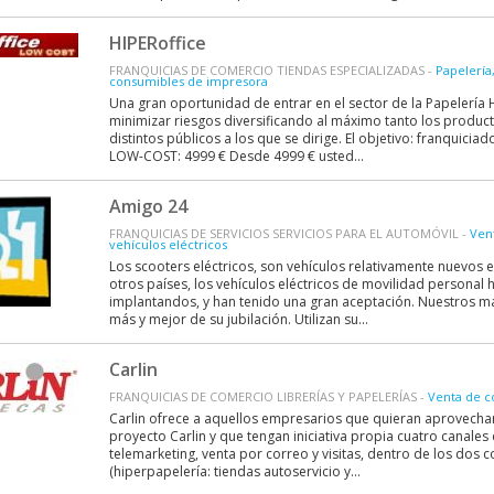
HIPERoffice
FRANQUICIAS DE COMERCIO TIENDAS ESPECIALIZADAS -
Papelería,
consumibles de impresora
Una gran oportunidad de entrar en el sector de la Papelería 
minimizar riesgos diversificando al máximo tanto los produc
distintos públicos a los que se dirige. El objetivo: franquiciad
LOW-COST: 4999 € Desde 4999 € usted...
Amigo 24
FRANQUICIAS DE SERVICIOS SERVICIOS PARA EL AUTOMÓVIL -
Vent
vehículos eléctricos
Los scooters eléctricos, son vehículos relativamente nuevos 
otros países, los vehículos eléctricos de movilidad personal
implantandos, y han tenido una gran aceptación. Nuestros ma
más y mejor de su jubilación. Utilizan su...
Carlin
FRANQUICIAS DE COMERCIO LIBRERÍAS Y PAPELERÍAS -
Venta de c
Carlin ofrece a aquellos empresarios que quieran aprovechar 
proyecto Carlin y que tengan iniciativa propia cuatro canales 
telemarketing, venta por correo y visitas, dentro de los dos c
(hiperpapelería: tiendas autoservicio y...