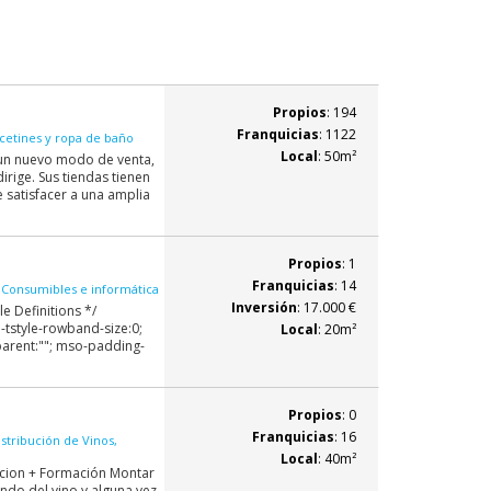
Propios
: 194
Franquicias
: 1122
cetines y ropa de baño
Local
: 50m²
r un nuevo modo de venta,
irige. Sus tiendas tienen
 satisfacer a una amplia
Propios
: 1
Franquicias
: 14
 Consumibles e informática
Inversión
: 17.000 €
le Definitions */
tstyle-rowband-size:0;
Local
: 20m²
parent:""; mso-padding-
Propios
: 0
Franquicias
: 16
istribución de Vinos,
Local
: 40m²
ucion + Formación Montar
ndo del vino y alguna vez