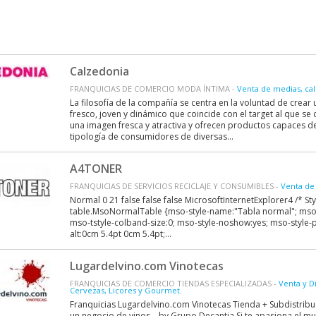
Calzedonia
FRANQUICIAS DE COMERCIO MODA ÍNTIMA -
Venta de medias, cal
La filosofía de la compañía se centra en la voluntad de crea
fresco, joven y dinámico que coincide con el target al que se d
una imagen fresca y atractiva y ofrecen productos capaces de
tipología de consumidores de diversas...
A4TONER
FRANQUICIAS DE SERVICIOS RECICLAJE Y CONSUMIBLES -
Venta de
Normal 0 21 false false false MicrosoftInternetExplorer4 /* Sty
table.MsoNormalTable {mso-style-name:"Tabla normal"; mso-
mso-tstyle-colband-size:0; mso-style-noshow:yes; mso-style-
alt:0cm 5.4pt 0cm 5.4pt;...
Lugardelvino.com Vinotecas
FRANQUICIAS DE COMERCIO TIENDAS ESPECIALIZADAS -
Venta y D
Cervezas, Licores y Gourmet.
Franquicias Lugardelvino.com Vinotecas Tienda + Subdistrib
un negocio de vinos... by Grupo Decantia Si te apasiona el mu