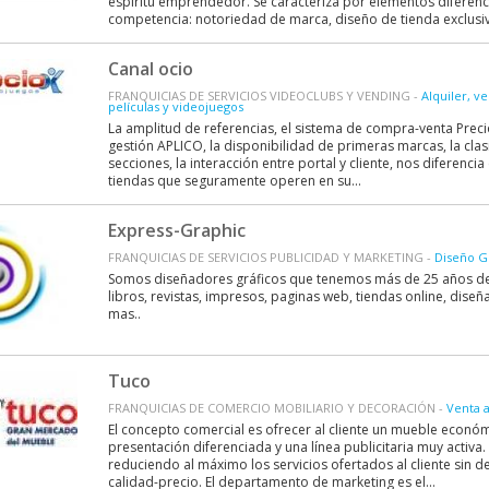
espíritu emprendedor. Se caracteriza por elementos diferenc
competencia: notoriedad de marca, diseño de tienda exclusivo
Canal ocio
FRANQUICIAS DE SERVICIOS VIDEOCLUBS Y VENDING -
Alquiler, v
películas y videojuegos
La amplitud de referencias, el sistema de compra-venta Prec
gestión APLICO, la disponibilidad de primeras marcas, la clasi
secciones, la interacción entre portal y cliente, nos diferenci
tiendas que seguramente operen en su...
Express-Graphic
FRANQUICIAS DE SERVICIOS PUBLICIDAD Y MARKETING -
Diseño G
Somos diseñadores gráficos que tenemos más de 25 años de
libros, revistas, impresos, paginas web, tiendas online, dise
mas..
Tuco
FRANQUICIAS DE COMERCIO MOBILIARIO Y DECORACIÓN -
Venta 
El concepto comercial es ofrecer al cliente un mueble econó
presentación diferenciada y una línea publicitaria muy activa
reduciendo al máximo los servicios ofertados al cliente sin d
calidad-precio. El departamento de marketing es el...