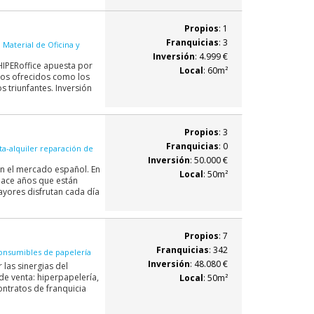
Propios
: 1
Franquicias
: 3
 Material de Oficina y
Inversión
: 4.999 €
HIPERoffice apuesta por
Local
: 60m²
tos ofrecidos como los
os triunfantes. Inversión
Propios
: 3
Franquicias
: 0
a-alquiler reparación de
Inversión
: 50.000 €
en el mercado español. En
Local
: 50m²
 hace años que están
yores disfrutan cada día
Propios
: 7
Franquicias
: 342
onsumibles de papelería
Inversión
: 48.080 €
las sinergias del
de venta: hiperpapelería,
Local
: 50m²
ontratos de franquicia