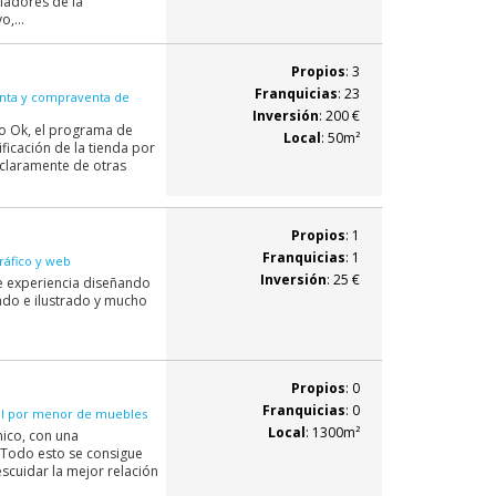
iadores de la
,...
Propios
: 3
Franquicias
: 23
enta y compraventa de
Inversión
: 200 €
io Ok, el programa de
Local
: 50m²
ficación de la tienda por
a claramente de otras
Propios
: 1
Franquicias
: 1
ráfico y web
Inversión
: 25 €
 experiencia diseñando
ñado e ilustrado y mucho
Propios
: 0
Franquicias
: 0
al por menor de muebles
Local
: 1300m²
mico, con una
. Todo esto se consigue
escuidar la mejor relación