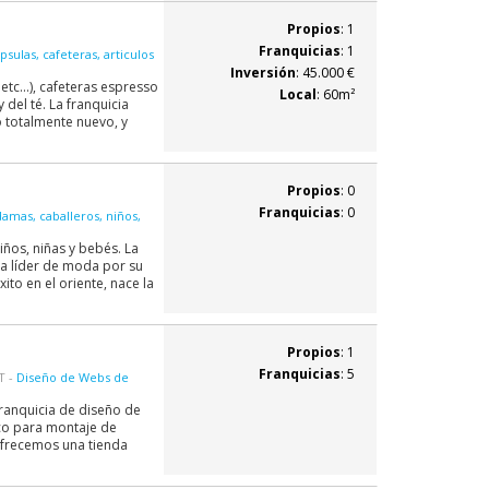
Propios
: 1
Franquicias
: 1
sulas, cafeteras, articulos
Inversión
: 45.000 €
etc...), cafeteras espresso
Local
: 60m²
del té. La franquicia
o totalmente nuevo, y
Propios
: 0
Franquicias
: 0
amas, caballeros, niños,
ños, niñas y bebés. La
ca líder de moda por su
ito en el oriente, nace la
Propios
: 1
Franquicias
: 5
T -
Diseño de Webs de
ranquicia de diseño de
co para montaje de
Ofrecemos una tienda