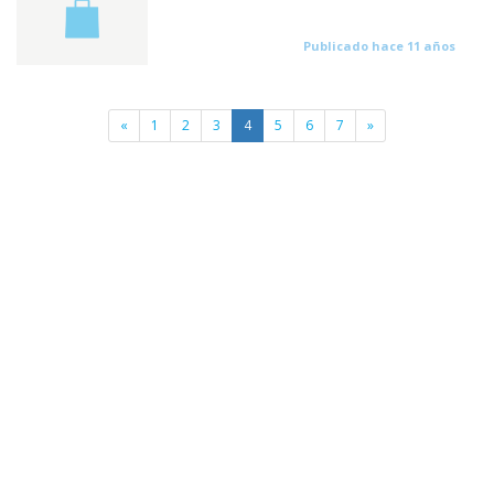
Publicado hace 11 años
«
1
2
3
4
5
6
7
»