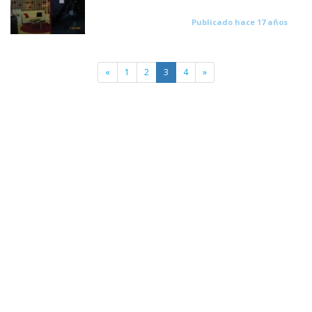
Publicado hace 17 años
«
1
2
3
4
»