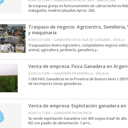
AGRICULTURA > GANADERÍA EN MONTSENY , BARCELONA
Se traspasa granja en funcionamiento de cabras lecheras Re
malagueña, madres tatuadas Aprox. 260...
Traspaso de negocio: Agricentro, Semilleria,
y maquinaria
AGRICULTURA > GANADERÍA EN ALCALÁ DE GUADAIRA , SEVILLA
Traspasamos Vivero-Agricentro, completísimo negocio enfoc
animal, agricultura, jardinería, ganadería y...
Venta de empresa: Finca Ganadera en Argent
AGRICULTURA > GANADERÍA EN MARBELLA , MÁLAGA
1.000 HAS. Ganaderas en la Provincia de Buenos Aires 1.000 
de las mejores zonas ganaderas...
Venta de empresa: Explotación ganadera en
AGRICULTURA > GANADERÍA EN PALENCIA
Se vende explotación Ganadera con 400 ovejas Assaf de alta
M2 con pasillo de alimentación. Carro...