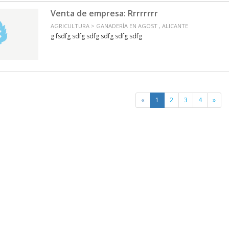
Venta de empresa: Rrrrrrrr
AGRICULTURA > GANADERÍA EN AGOST , ALICANTE
g fsdfg sdfg sdfg sdfg sdfg sdfg
«
1
2
3
4
»