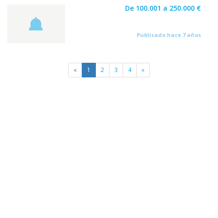
De 100.001 a 250.000 €
Publicado hace 7 años
«
1
2
3
4
»