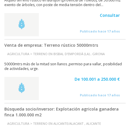
Alquilo terreno rústico en Burujón (provincia de Toledo), de 50.000 m2
exento de árboles, con poste de media tensión dentro del...
Consultar
Publicado hace 17 años
Venta de empresa: Terreno rústico 50000mtrs
AGRICULTURA > TERRENO EN BISBAL D'EMPORDÀ (LA) , GIRONA
50000mtrs más de la mitad son llanos ,permiso para vallar, posibilidad
de actividades, urge.
De 100.001 a 250.000 €
Publicado hace 17 años
Búsqueda socio/inversor: Explotación agricola ganadera
finca 1.000.000 m2
AGRICULTURA > TERRENO EN ALICANTE/ALACANT , ALICANTE