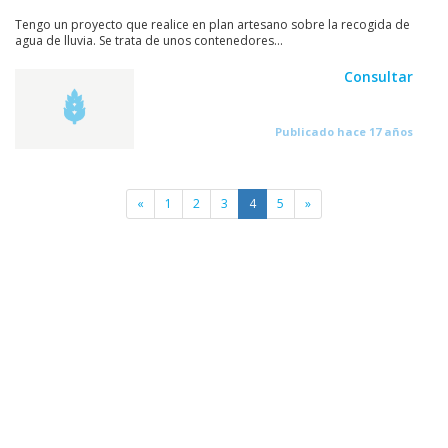
Tengo un proyecto que realice en plan artesano sobre la recogida de
agua de lluvia. Se trata de unos contenedores...
Consultar
Publicado hace 17 años
«
1
2
3
4
5
»