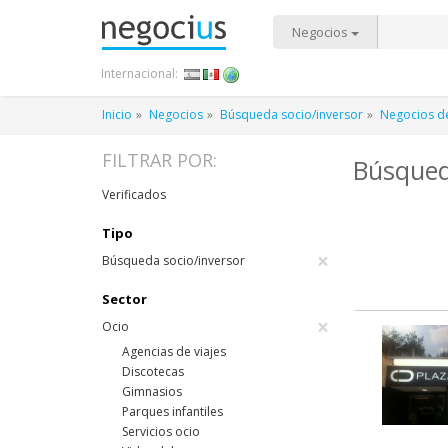
Negocios
Internacional:
Inicio
Negocios
Búsqueda socio/inversor
Negocios d
FILTRAR POR:
Búsqueda
Verificados
Tipo
×
Búsqueda socio/inversor
Sector
×
Ocio
Agencias de viajes
Discotecas
Gimnasios
Parques infantiles
Servicios ocio