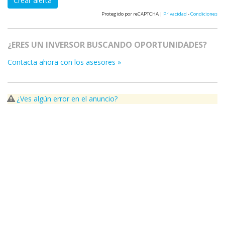
Crear alerta
Protegido por reCAPTCHA |
Privacidad
-
Condiciones
¿ERES UN INVERSOR BUSCANDO OPORTUNIDADES?
Contacta ahora con los asesores »
¿Ves algún error en el anuncio?