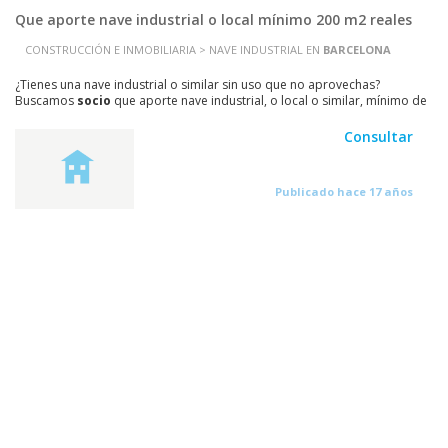
Que aporte nave industrial o local mínimo 200 m2 reales
CONSTRUCCIÓN E INMOBILIARIA > NAVE INDUSTRIAL EN
BARCELONA
¿Tienes una nave industrial o similar sin uso que no aprovechas?
Buscamos
s
ocio
que aporte nave industrial, o local o similar, mínimo de
200 m2, reales. No se pide ninguna...
Consultar
Publicado hace 17 años