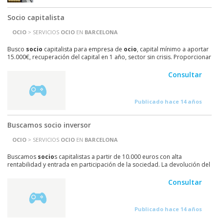
Socio capitalista
OCIO
> SERVICIOS
OCIO
EN
BARCELONA
Busco
s
ocio
capitalista para empresa de
ocio
, capital mínimo a aportar
15.000€, recuperación del capital en 1 año, sector sin crisis. Proporcionar
teléfono y nos pondremos en...
Consultar
Publicado hace 14 años
Buscamos socio inversor
OCIO
> SERVICIOS
OCIO
EN
BARCELONA
Buscamos
s
ocio
s capitalistas a partir de 10.000 euros con alta
rentabilidad y entrada en participación de la sociedad. La devolución del
dinero está garantizada y se pactarán...
Consultar
Publicado hace 14 años