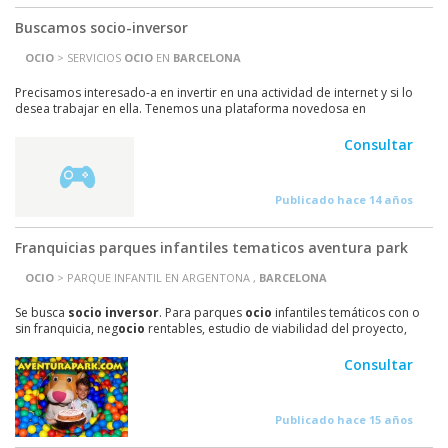
Buscamos socio-inversor
OCIO
> SERVICIOS
OCIO
EN
BARCELONA
Precisamos interesado-a en invertir en una actividad de internet y si lo
desea trabajar en ella. Tenemos una plataforma novedosa en
funcionamiento a nivel nacional, con un...
Consultar
Publicado hace 14 años
Franquicias parques infantiles tematicos aventura park
OCIO
> PARQUE INFANTIL EN ARGENTONA ,
BARCELONA
Se busca
s
ocio
inversor
. Para parques
ocio
infantiles temáticos con o
sin franquicia, neg
ocio
rentables, estudio de viabilidad del proyecto,
diseños decoración y juegos en 2d y...
Consultar
Publicado hace 15 años