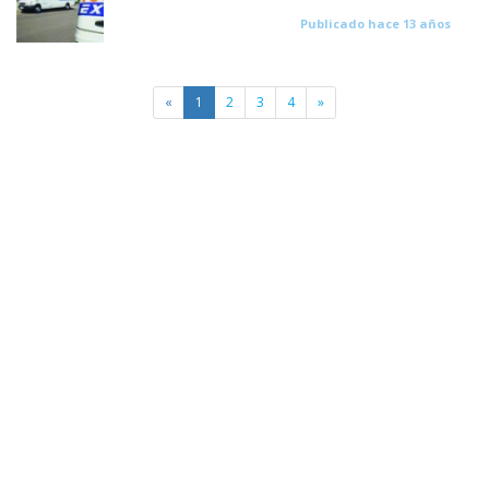
Publicado hace 13 años
«
1
2
3
4
»