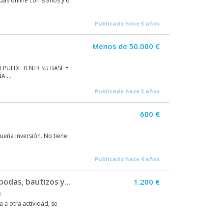
as online con 8 años y 6
Publicado hace 5 años
Menos de 50.000 €
PUEDE TENER SU BASE Y
....
Publicado hace 5 años
600 €
ueña inversión. No tiene
Publicado hace 6 años
odas, bautizos y...
1.200 €
N
 a otra actividad, se