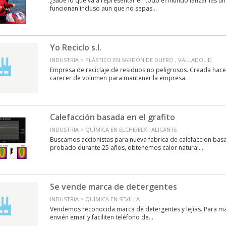
¿Sabe lo que va a representar en todo el mundo lanzar las uni
funcionan incluso aun que no sepas...
Yo Reciclo s.l.
INDUSTRIA > PLÁSTICO EN SARDÓN DE DUERO , VALLADOLID
Empresa de reciclaje de residuos no peligrosos. Creada hac
carecer de volumen para mantener la empresa.
Calefacción basada en el grafito
INDUSTRIA > QUÍMICA EN ELCHE/ELX , ALICANTE
Buscamos accionistas para nueva fabrica de calefaccion basa
probado durante 25 años, obtenemos calor natural...
Se vende marca de detergentes
INDUSTRIA > QUÍMICA EN SEVILLA
Vendemos reconocida marca de detergentes y lejías. Para má
envién email y faciliten teléfono de...