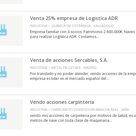
Venta 25% empresa de Logistica ADR
INDUSTRIA > QUÍMICA EN CISTÉRNIGA , VALLADOLID
Empresa familiar con 4 socios. Patrimonio 2.600.000€. Naves 
para realizar Logística ADR. Contamos...
Venta de acciones Sercables, S.A.
INDUSTRIA > METAL EN GETAFE , MADRID
Por translado y no poder atender, vendo acciones de la empre
empresa es lider en el mercado español del...
Vendo acciones carpintería
INDUSTRIA > FABRICANTES DIVERSOS EN MANCHA REAL , JAÉN
vendo mis acciones de carpinteria por motivos de salud, es u
metros de nave con toda clase de maquinaria...