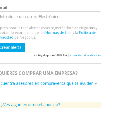
mail
 presionar "Crear alerta" estás registrándote en Negocius y
eptando expresamente las
Normas de Uso
y la
Política de
ivacidad
de Negocius.
Crear alerta
Protegido por reCAPTCHA |
Privacidad
-
Condiciones
QUIERES COMPRAR UNA EMPRESA?
ncuentra asesores en compraventa que te ayuden »
¿Ves algún error en el anuncio?