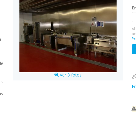
E
Al
ac
a
Pr
de
Ver 3 fotos
¿
os
E
as