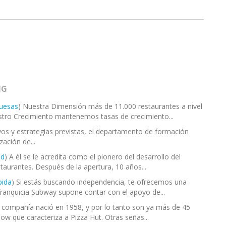
NG
guesas
) Nuestra Dimensión más de 11.000 restaurantes a nivel
stro Crecimiento mantenemos tasas de crecimiento...
ivos y estrategias previstas, el departamento de formación
ación de...
od
) A él se le acredita como el pionero del desarrollo del
taurantes. Después de la apertura, 10 años...
pida
) Si estás buscando independencia, te ofrecemos una
 franquicia Subway supone contar con el apoyo de...
a compañía nació en 1958, y por lo tanto son ya más de 45
w que caracteriza a Pizza Hut. Otras señas...