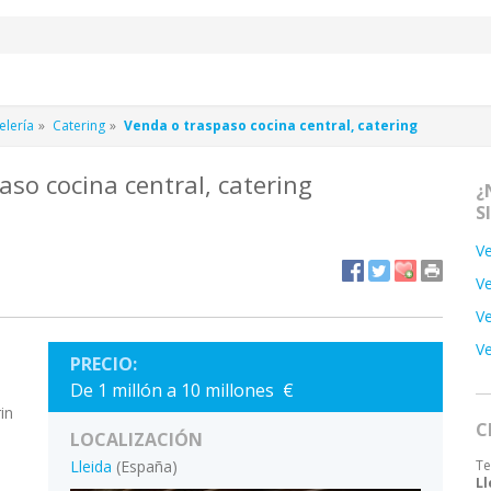
elería
Catering
Venda o traspaso cocina central, catering
so cocina central, catering
¿
S
Ve
Ve
Ve
Ve
PRECIO:
De 1 millón a 10 millones €
in
C
LOCALIZACIÓN
Lleida
(España)
Te
Ll