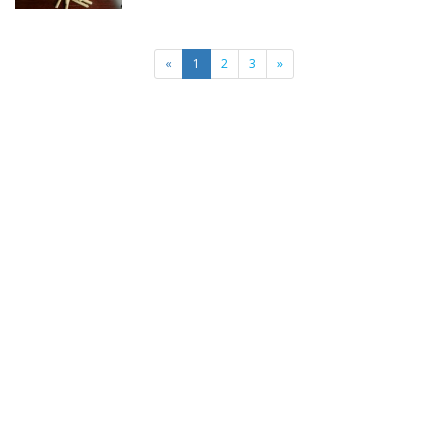
«
1
2
3
»