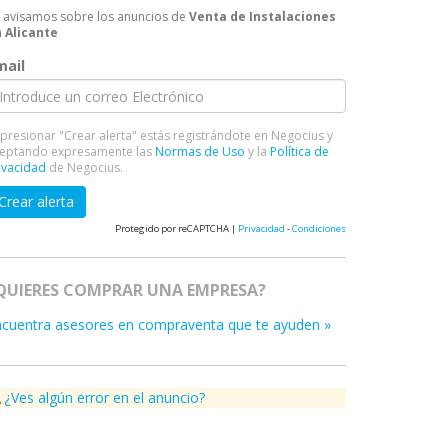
 avisamos sobre los anuncios de
Venta de Instalaciones
 Alicante
mail
 presionar "Crear alerta" estás registrándote en Negocius y
eptando expresamente las
Normas de Uso
y la
Política de
ivacidad
de Negocius.
Crear alerta
Protegido por reCAPTCHA |
Privacidad
-
Condiciones
QUIERES COMPRAR UNA EMPRESA?
ncuentra asesores en compraventa que te ayuden »
¿Ves algún error en el anuncio?