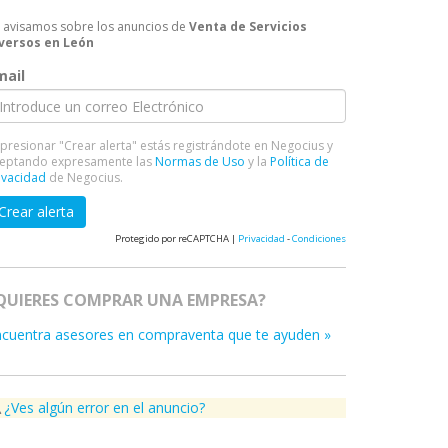
 avisamos sobre los anuncios de
Venta de Servicios
versos en León
mail
 presionar "Crear alerta" estás registrándote en Negocius y
eptando expresamente las
Normas de Uso
y la
Política de
ivacidad
de Negocius.
Crear alerta
Protegido por reCAPTCHA |
Privacidad
-
Condiciones
QUIERES COMPRAR UNA EMPRESA?
ncuentra asesores en compraventa que te ayuden »
¿Ves algún error en el anuncio?