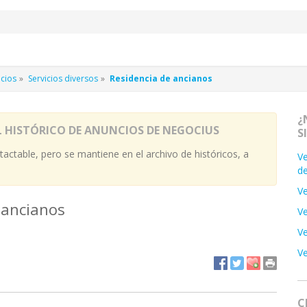
icios
Servicios diversos
Residencia de ancianos
¿
L HISTÓRICO DE ANUNCIOS DE NEGOCIUS
S
actable, pero se mantiene en el archivo de históricos, a
Ve
de
Ve
 ancianos
Ve
Ve
Ve
C