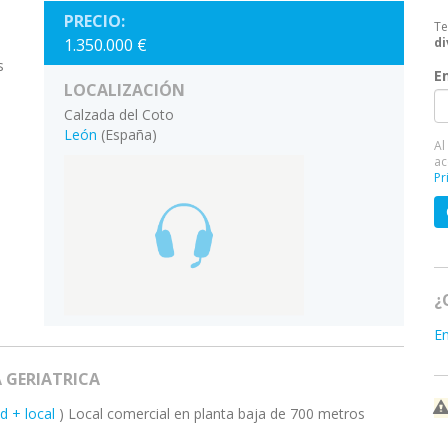
PRECIO:
Te
1.350.000 €
di
s
E
LOCALIZACIÓN
Calzada del Coto
León
(España)
Al
ac
Pr
¿
E
 GERIATRICA
ad + local
) Local comercial en planta baja de 700 metros