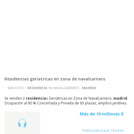
Residencias geriatricas en zona de navalcarnero
SERVICIOS >
RESIDENCIA
EN NAVALCARNERO ,
MADRID
Se venden 2
residencia
s Geriátricas en Zona de Navalcarnero,
madrid
.
Ocupación al 80 % Concertada y Privada de 65 plazas, amplios jardines.
Ocupación al 95 % Privada de 72...
Más de 10 millones €
Publicado hace 14 años