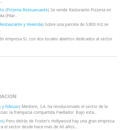
..
nto
(
Pizzeria-Restuaruante
) Se vende Rasturante-Pizzeria en
 (Pilar...
Restaurante y Vivienda
) Sobre una parcela de 5.800 m2 se
.
do empresa SL con dos locales abiertos dedicados al sector
RACION
s y fideuas
) Meritem, S.A. ha revolucionado el sector de la
as: la franquicia compartida Paellador. Bajo esta...
os
) Pero detrás de Foster's Hollywood hay una gran empresa:
a el sector desde hace más de 60 años....