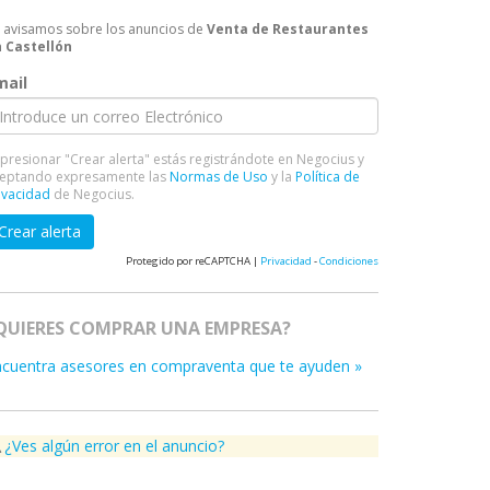
 avisamos sobre los anuncios de
Venta de Restaurantes
 Castellón
mail
 presionar "Crear alerta" estás registrándote en Negocius y
eptando expresamente las
Normas de Uso
y la
Política de
ivacidad
de Negocius.
Crear alerta
Protegido por reCAPTCHA |
Privacidad
-
Condiciones
QUIERES COMPRAR UNA EMPRESA?
ncuentra asesores en compraventa que te ayuden »
¿Ves algún error en el anuncio?