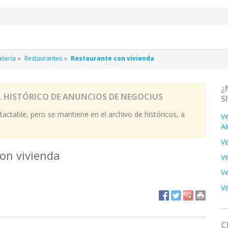
elería
Restaurantes
Restaurante con vivienda
¿
L HISTÓRICO DE ANUNCIOS DE NEGOCIUS
S
actable, pero se mantiene en el archivo de históricos, a
Ve
A
Ve
on vivienda
Ve
Ve
Ve
C