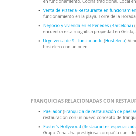
en funcionamiento. Cocina tradicional. Local en.
Venta de Pizzeria-Restaurante en funcionamie
funcionamiento en la playa. Torre de la Horadada
Negocio y vivienda en el Penedès (Barcelona)
(
encuentra esta magnífica propiedad en Gelida,..
Urge venta de SL funcionando
(
Hosteleria
) Ven
hostelero con un buen...
FRANQUICIAS RELACIONADAS CON RESTAU
Paellador
(
Franquicia de restauración de paella
restauración con un nuevo concepto de franquici
Foster's Hollywood
(
Restaurantes especializad
Grupo Zena Una prestigiosa compañía que lider