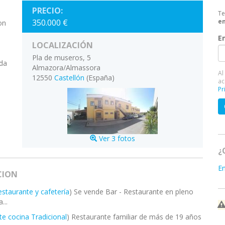
PRECIO:
Te
350.000 €
en
on
E
LOCALIZACIÓN
Pla de museros, 5
oda
Almazora/Almassora
Al
12550
Castellón
(España)
ac
Pr
Ver 3 fotos
¿
E
CION
estaurante y cafetería
) Se vende Bar - Restaurante en pleno
...
e cocina Tradicional
) Restaurante familiar de más de 19 años