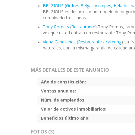
BELGIOUS
(
Gofres Belgas y crepes, Helados n
BELGIOUS es desarrollar un modelo de negocio a
combinado tres líneas...
Tony Roma´s
(
Restaurante
) Tony Romas, famous
vez que usted entra a un restaurante Tony Rom
Viena Capellanes
(
Restaurante - catering
) La f
naturales, con la misma garantía de calidad a
MÁS DETALLES DE ESTE ANUNCIO
Año de constitución:
Ventas anuales:
Núm. de empleados:
Valor de activos inmobiliarios:
Beneficios último año:
FOTOS (3)