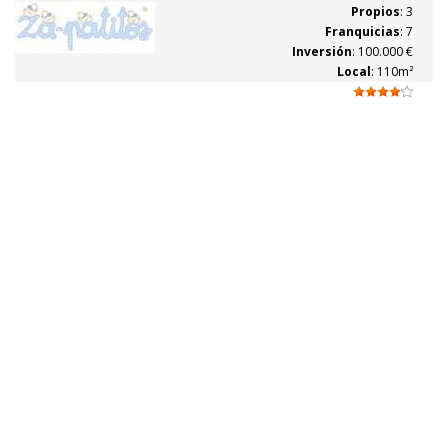
producto, proveedores, modelos, materiales, colores, así como todas
Propios
: 3
las novedades...
Franquicias
: 7
Inversión
: 100.000 €
Local
: 110m²