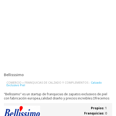
Bellisssimo
COMERCIO » FRANQUICIAS DE CALZADO Y COMPLEMENTOS -
Calzado
Exclusivo Piel
"Bellissimo" es un startup de franquicias de zapatos exclusivos de piel
con fabricación europea,calidad diseño y precios increibles.Ofrecemos
una forma de negocio única,muy abierta que permite al franquiciado
libertad completa sin exigir permanencia ni comisiones,ni entradas ni
Propios
: 1
royalty.
Franquicias
: 0