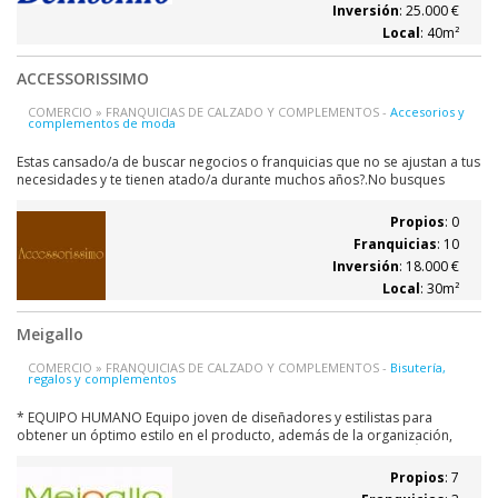
Inversión
: 25.000 €
Local
: 40m²
ACCESSORISSIMO
COMERCIO » FRANQUICIAS DE CALZADO Y COMPLEMENTOS -
Accesorios y
complementos de moda
Estas cansado/a de buscar negocios o franquicias que no se ajustan a tus
necesidades y te tienen atado/a durante muchos años?.No busques
mas...... haremos de tu sueño una realidad. Te facilitamos todos los
materiales necesarios para tener un establecimiento de
Propios
: 0
calzado/complementos de moda...
Franquicias
: 10
Inversión
: 18.000 €
Local
: 30m²
Meigallo
COMERCIO » FRANQUICIAS DE CALZADO Y COMPLEMENTOS -
Bisutería,
regalos y complementos
* EQUIPO HUMANO Equipo joven de diseñadores y estilistas para
obtener un óptimo estilo en el producto, además de la organización,
gestión comercial, etc. * TECNOLOGIA (SISTEMA DE INFORMACIÓN
INTERTIENDAS) La empresa Meigallo dispone de un moderno SIG (Sistema
Propios
: 7
de Información de Gestión) de tal...