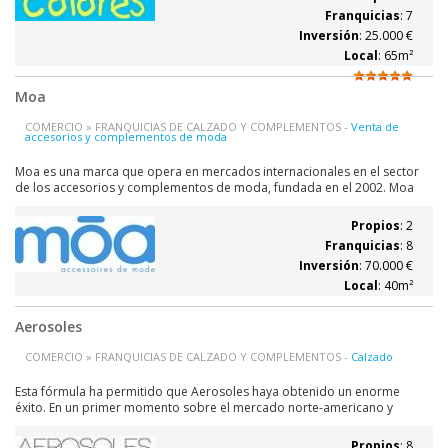
marcha...
Franquicias
: 7
Inversión
: 25.000 €
Local
: 65m²
Moa
COMERCIO » FRANQUICIAS DE CALZADO Y COMPLEMENTOS -
Venta de
accesorios y complementos de moda
Moa es una marca que opera en mercados internacionales en el sector
de los accesorios y complementos de moda, fundada en el 2002. Moa
actualmente está presente en más de 14 países con más de 500 puntos
de venta (tiendas, corners y shops in shops). Moa es una empresa
Propios
: 2
orientada a objetivos y en el...
Franquicias
: 8
Inversión
: 70.000 €
Local
: 40m²
Aerosoles
COMERCIO » FRANQUICIAS DE CALZADO Y COMPLEMENTOS -
Calzado
Esta fórmula ha permitido que Aerosoles haya obtenido un enorme
éxito. En un primer momento sobre el mercado norte-americano y
canadiense. En 1992, se entendió que el éxito comercial en el continente
americano podría ser conseguido en Europa y así el Grupo Aerosoles
Propios
: 8