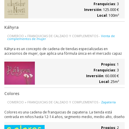
oferta de El...
Franquicias
: 3
Inversión
: 125.000 €
Local
: 100m²
Káhyra
COMERCIO » FRANQUICIAS DE CALZADO Y COMPLEMENTOS -
Venta de
complementos de mujer
Káhyra es un concepto de cadena de tiendas especializadas en
accesorios de mujer, que aplica una fórmula única en el mercado capaz
de introducir al cliente en una exuberante mezcla de glamour, belleza y
diversión. En un sueño donde todo es realidad, donde todo, por mínimo
Propios
: 1
que parezca, está...
Franquicias
: 3
Inversión
: 60.000 €
Local
: 25m²
Colores
COMERCIO » FRANQUICIAS DE CALZADO Y COMPLEMENTOS -
Zapatería
Colores es una cadena de franquicias de zapateria. La tienda está
centrada en niños hasta 12-14 años, segmento medio, medio alto, diseño
propio, garantía de satisfacción del cliente (devolvemos el dinero), De
cara al franquiciado, nos encuentra cercanos, facilitamos la puesta en
Propios
: 2