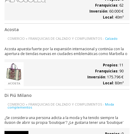
Portugal, asumió la...
Franquicias
: 62
Inversión
: 60.000 €
Local
: 40m²
Acosta
COMERCIO » FRANQUICIAS DE CALZADO Y COMPLEMENTOS -
Calzado
Acosta apuesta fuerte por la expansión internacional y continúa con la
apertura de tiendas nuevas en ciudades emblemáticas como Marbella o
Barcelona.
Propios
: 11
Franquicias
: 90
Inversión
: 175.796 €
Local
: 80m²
Di Piú Milano
COMERCIO » FRANQUICIAS DE CALZADO Y COMPLEMENTOS -
Moda
complementos
¿Se considera una persona adicta a la moda y ha tenido siempre la
ilusion de abrir su propia 'boutique'? ¿Le gustaria tener una 'boutique'
elegante y refinada que cautive a sus clientes desde el momento que
entren en su establecimiento? ¿Le gustaría que sus clientes se quedaran
Propios
: 0