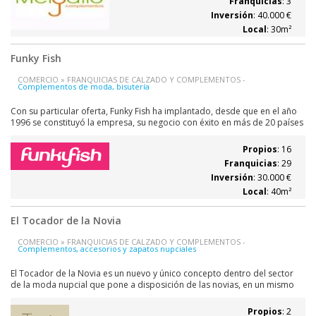
Franquicias
: 3
Inversión
: 40.000 €
Local
: 30m²
Funky Fish
COMERCIO » FRANQUICIAS DE CALZADO Y COMPLEMENTOS -
Complementos de moda, bisutería
Con su particular oferta, Funky Fish ha implantado, desde que en el año
1996 se constituyó la empresa, su negocio con éxito en más de 20 países
de Europa y Estados Unidos, y cuenta con más de 7.000 tiendas
operativas alrededor del mundo. La central ofrece al franquiciado:
Propios
: 16
Beneficios que se...
Franquicias
: 29
Inversión
: 30.000 €
Local
: 40m²
El Tocador de la Novia
COMERCIO » FRANQUICIAS DE CALZADO Y COMPLEMENTOS -
Complementos, accesorios y zapatos nupciales
El Tocador de la Novia es un nuevo y único concepto dentro del sector
de la moda nupcial que pone a disposición de las novias, en un mismo
espacio, una extensa línea de complementos y accesorios a la altura de
sus expectativas. Qué ofrece el concepto de El Tocador de la Novia: La
Propios
: 2