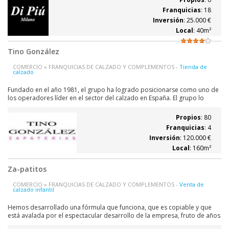
perplejos al ver...
Franquicias
: 18
Inversión
: 25.000 €
Local
: 40m²
Tino González
COMERCIO » FRANQUICIAS DE CALZADO Y COMPLEMENTOS -
Tienda de
calzado
Fundado en el año 1981, el grupo ha logrado posicionarse como uno de
los operadores líder en el sector del calzado en España. El grupo lo
componen las empresas TINO GONZALEZ zapaterías cadena con más de
50 puntos de venta , dedicada a la venta de calzado de hombre y mujer,
Propios
: 80
la compañía KIDS CLUB...
Franquicias
: 4
Inversión
: 120.000 €
Local
: 160m²
Za-patitos
COMERCIO » FRANQUICIAS DE CALZADO Y COMPLEMENTOS -
Venta de
calzado infantil
Hemos desarrollado una fórmula que funciona, que es copiable y que
está avalada por el espectacular desarrollo de la empresa, fruto de años
de trabajo. Principales ventajas: Suministro continuo de nuestra línea de