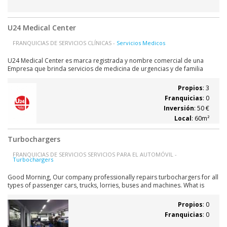
U24 Medical Center
FRANQUICIAS DE SERVICIOS CLÍNICAS -
Servicios Medicos
U24 Medical Center es marca registrada y nombre comercial de una
Empresa que brinda servicios de medicina de urgencias y de familia
orientado al sector del turismo internacional y a residentes en España.
Centra su modelo de gestion en las areas que en la temporada estival
Propios
: 3
son suceptibles de gran...
Franquicias
: 0
Inversión
: 50 €
Local
: 60m²
Turbochargers
FRANQUICIAS DE SERVICIOS SERVICIOS PARA EL AUTOMÓVIL -
Turbochargers
Good Morning, Our company professionally repairs turbochargers for all
types of passenger cars, trucks, lorries, buses and machines. What is
more, we also sell new and repaired turbochargers. Currently for our
customers we can offer: *repair, or buying already reman...
Propios
: 0
Franquicias
: 0