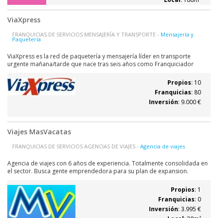
ViaXpress
FRANQUICIAS DE SERVICIOS MENSAJERÍA Y TRANSPORTE -
Mensajería y
Paquetería
ViaXpress es la red de paquetería y mensajería líder en transporte
urgente mañana/tarde que nace tras seis años como Franquiciador
Regional de Fastway Levante, manteniendo toda su estructura y su red, y
siguiendo con el crecimiento y desarrollo de rutas que le ha
Propios
: 10
caracterizado desde sus inicios....
Franquicias
: 80
Inversión
: 9.000 €
Viajes MasVacatas
FRANQUICIAS DE SERVICIOS AGENCIAS DE VIAJES -
Agencia de viajes
Agencia de viajes con 6 años de experiencia. Totalmente consolidada en
el sector. Busca gente emprendedora para su plan de expansion.
Interesante oportunidad de negocio.
Propios
: 1
Franquicias
: 0
Inversión
: 3.995 €