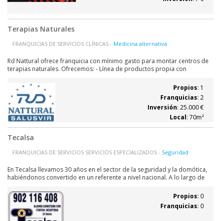
Terapias Naturales
FRANQUICIAS DE SERVICIOS CLÍNICAS -
Medicina alternativa
Rd Nattural ofrece franquicia con mínimo gasto para montar centros de
terapias naturales. Ofrecemos: - Línea de productos propia con
resultados constatados en miles de pacientes. - Material didáctico con
información extensa sobre alimentación y recomendaciones para más
Propios
: 1
de 200 enfermedades. -...
Franquicias
: 2
Inversión
: 25.000 €
Local
: 70m²
Tecalsa
FRANQUICIAS DE SERVICIOS SERVICIOS ESPECIALIZADOS -
Seguridad
En Tecalsa llevamos 30 años en el sector de la seguridad y la domótica,
habiéndonos convertido en un referente a nivel nacional. A lo largo de
este tiempo multitud de empresas, negocios, comercios y particulares
han confiado en nosotros tanto su seguridad personal como
Propios
: 0
patrimonial, obteniendo...
Franquicias
: 0