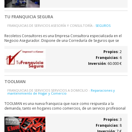
TU FRANQUICIA SEGURA
FRANQUICIAS DE SERVICIOS ASESORÍA Y CONSULTORÍA -
SEGUROS
Recoletos Consultores es una Empresa Consultora especializada en el
Negocio Asegurador. Dispone de una Correduría de Seguros que se
emplea como marca blanca para los "franquiciados", pudiendo estos
utilizar su propia marca e imagen. Desde esta correduría se ofrece el
Propios
: 2
soporte necesario para...
Franquicias
: 6
Inversión
: 60.000 €
TOOLMAN
FRANQUICIAS DE SERVICIOS SERVICIOS A DOMICILIO -
Reparaciones y
mantenimiento de Hogar y Comercio
TOOLMAN es una nueva franquicia que nace como respuesta a la
demanda, tanto en hogares como comercios, de un servicio profesional
de reparación mantenimiento y pequeñas reformas. En el día a día, en
millones de hogares y empresas, surge la necesidad de solucionar
Propios
: 3
problemas relacionados con...
Franquicias
: 8
Inversión
: 7 €