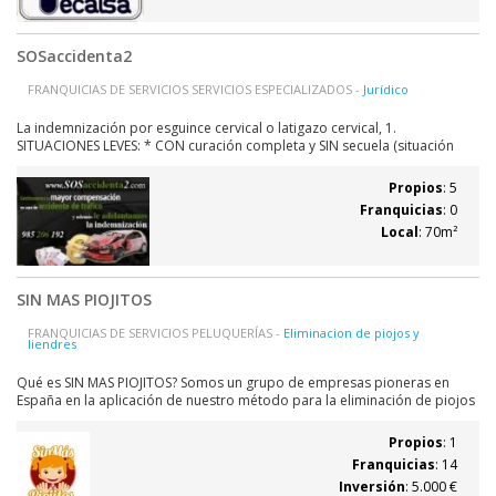
SOSaccidenta2
FRANQUICIAS DE SERVICIOS SERVICIOS ESPECIALIZADOS -
Jurídico
La indemnización por esguince cervical o latigazo cervical, 1.
SITUACIONES LEVES: * CON curación completa y SIN secuela (situación
poco frecuente) suele oscilar entre los 3.000 y 4.000 €,
aproximadamente. * Si este tipo de esguince cervical, después de
Propios
: 5
realizar los tratamientos...
Franquicias
: 0
Local
: 70m²
SIN MAS PIOJITOS
FRANQUICIAS DE SERVICIOS PELUQUERÍAS -
Eliminacion de piojos y
liendres
Qué es SIN MAS PIOJITOS? Somos un grupo de empresas pioneras en
España en la aplicación de nuestro método para la eliminación de piojos
y liendres con los últimos sistemas testados en EEUU y ya muy habituales
en centro Europa. Estamos en plena expansión de los centros SIN
Propios
: 1
MASPIOJITOS gracias a...
Franquicias
: 14
Inversión
: 5.000 €