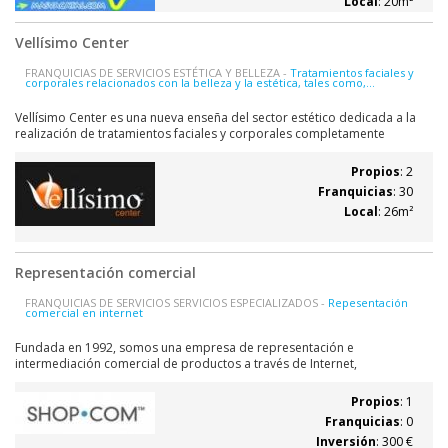
Local
: 20m²
Vellísimo Center
FRANQUICIAS DE SERVICIOS ESTÉTICA Y BELLEZA -
Tratamientos faciales y
corporales relacionados con la belleza y la estética, tales como,...
Vellísimo Center es una nueva enseña del sector estético dedicada a la
realización de tratamientos faciales y corporales completamente
personalizados mediante luz pulsada intensa, como fotodepilación,
rejuvenecimiento facial, difuminar manchas en la piel y tratamientos
Propios
: 2
vasculares. Vellísimo...
Franquicias
: 30
Local
: 26m²
Representación comercial
FRANQUICIAS DE SERVICIOS SERVICIOS ESPECIALIZADOS -
Repesentación
comercial en internet
Fundada en 1992, somos una empresa de representación e
intermediación comercial de productos a través de Internet,
especializada en la comercialización uno a uno y en las compras sociales.
Realizamos operaciones internacionales en Australia, Canadá, Hong
Propios
: 1
Kong, Taiwán, Reino Unido, España,...
Franquicias
: 0
Inversión
: 300 €