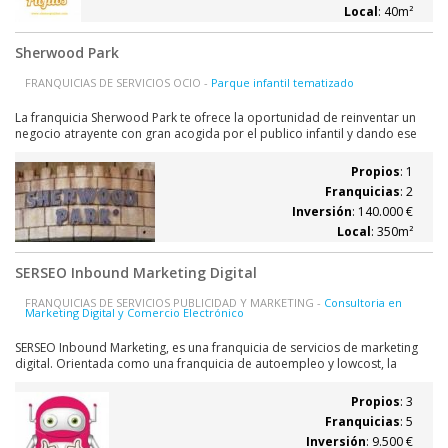
Local
: 40m²
Sherwood Park
FRANQUICIAS DE SERVICIOS OCIO -
Parque infantil tematizado
La franquicia Sherwood Park te ofrece la oportunidad de reinventar un
negocio atrayente con gran acogida por el publico infantil y dando ese
espacio de confort y tranquilidad al adulto, contando con el respaldo de
profesionales de gran experiencia en el diseño, fabricación y gestión de
Propios
: 1
parques...
Franquicias
: 2
Inversión
: 140.000 €
Local
: 350m²
SERSEO Inbound Marketing Digital
FRANQUICIAS DE SERVICIOS PUBLICIDAD Y MARKETING -
Consultoria en
Marketing Digital y Comercio Electrónico
SERSEO Inbound Marketing, es una franquicia de servicios de marketing
digital. Orientada como una franquicia de autoempleo y lowcost, la
misión de los consultores franquiciados es ayudar a nuestros clientes a
atraer tráfico, generar contactos cualificados y convertirlos en clientes
Propios
: 3
fieles....
Franquicias
: 5
Inversión
: 9.500 €