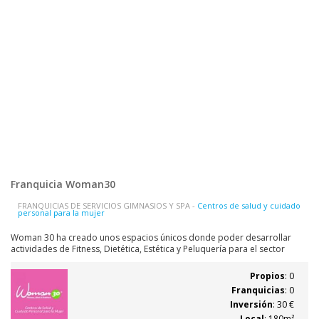
Franquicia Woman30
FRANQUICIAS DE SERVICIOS GIMNASIOS Y SPA -
Centros de salud y cuidado
personal para la mujer
Woman 30 ha creado unos espacios únicos donde poder desarrollar
actividades de Fitness, Dietética, Estética y Peluquería para el sector
femenino. Dada la exigencia de este colectivo, Woman 30 ha definido un
modelo de negocio innovador que lo convierte en una verdadera
Propios
: 0
oportunidad de negocio....
Franquicias
: 0
Inversión
: 30 €
Local
: 180m²