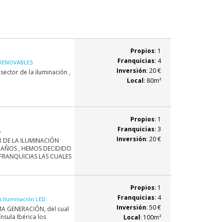
Propios
: 1
Franquicias
: 4
 RENOVABLES
Inversión
: 20 €
sector de la iluminación ,
Local
: 80m²
Propios
: 1
Franquicias
: 3
A
Inversión
: 20 €
OR DE LA ILUMINACIÓN
 AÑOS , HEMOS DECIDIDO
FRANQUICIAS LAS CUALES
Propios
: 1
Franquicias
: 4
s Iluminación LED
Inversión
: 50 €
IMA GENERACIÓN, del cual
nsula Ibérica los
Local
: 100m²