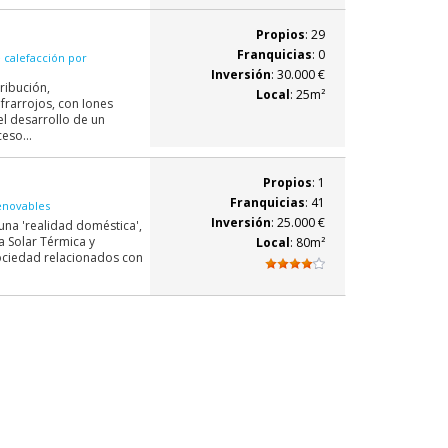
Propios
: 29
Franquicias
: 0
 calefacción por
Inversión
: 30.000 €
ribución,
Local
: 25m²
nfrarrojos, con Iones
el desarrollo de un
eso...
Propios
: 1
Franquicias
: 41
enovables
Inversión
: 25.000 €
 una 'realidad doméstica',
a Solar Térmica y
Local
: 80m²
sociedad relacionados con