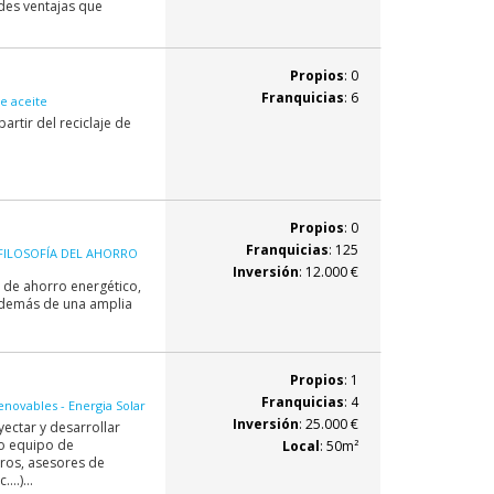
des ventajas que
Propios
: 0
Franquicias
: 6
de aceite
rtir del reciclaje de
Propios
: 0
Franquicias
: 125
FILOSOFÍA DEL AHORRO
Inversión
: 12.000 €
s de ahorro energético,
además de una amplia
Propios
: 1
Franquicias
: 4
enovables - Energia Solar
Inversión
: 25.000 €
ectar y desarrollar
io equipo de
Local
: 50m²
ros, asesores de
..)...