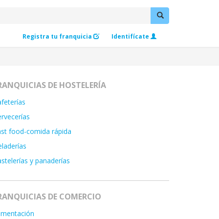
Registra tu franquicia
Identifícate
RANQUICIAS DE HOSTELERÍA
feterías
rvecerías
st food-comida rápida
laderías
stelerías y panaderías
RANQUICIAS DE COMERCIO
imentación