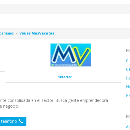
de viajes
Viajes MasVacatas
F
Ca
Ce
Contactar
Fa
He
Pa
ente consolidada en el sector. Busca gente emprendedora
e negocio.
F
 teléfono
Al