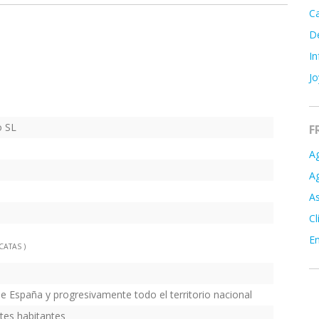
C
De
In
Jo
o SL
F
Ag
Ag
As
Cl
En
CATAS )
e España y progresivamente todo el territorio nacional
tes habitantes