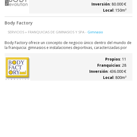
Inversión
: 80.000 €
Local
: 150m²
Body Factory
SERVICIOS » FRANQUICIAS DE GIMNASIOS Y SPA -
Gimnasio
Body Factory ofrece un concepto de negocio único dentro del mundo de
la franquicia: gimnasios e instalaciones deportivas, caracterizadas por
ofrecer a sus socios una atención personalizada, con las últimas
tecnologías y tendencias del mercado, así como una amplia gama de
Propios
: 11
servicios. Además, ofrece...
Franquicias
: 28
Inversión
: 436.000 €
Local
: 800m²