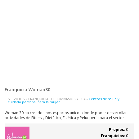
Franquicia Woman30
SERVICIOS » FRANQUICIAS DE GIMNASIOS Y SPA -
Centros de salud y
cuidado personal para la mujer
Woman 30 ha creado unos espacios únicos donde poder desarrollar
actividades de Fitness, Dietética, Estética y Peluquería para el sector
femenino. Dada la exigencia de este colectivo, Woman 30 ha definido un
modelo de negocio innovador que lo convierte en una verdadera
Propios
: 0
oportunidad de negocio....
Franquicias
: 0