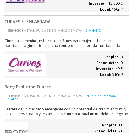
Inversión
: 15.000 €
Local
: 150m²
CURVES FUENLABRADA
SERVICIOS » FRANQUICIAS DE GIMNASIOS Y SPA -
GIMNASIO
Gimnasio femenino, nº1 centro de fitnes para mujeres. buenisima
oportunidad gimnasio en pleno centro de fuenlabrada, funcionando
260socias y creciendo. somos una franquicia a nivel mundial, buen
soporte de la marca, somos una comunidad curves. se traspasa por
Propios
: 0
motivos personales. buen equipo, buen...
Franquicias
: 0
Inversión
: 49 €
Local
: 340m²
Body Evolution Pilates
SERVICIOS » FRANQUICIAS DE GIMNASIOS Y SPA -
Estudio del método
pilates
Se trata de un mercado emergente con un potencial de crecimiento muy
alto. Hemos creado y testado a nivel internacional un modelo de negocio
novedoso y rentable que estamos desarrollando en Europa y que ya
funciona en España con notable éxito. BODY EVOLUTION PILATES son
Propios
: 11
centros especializados en...
Franquicias
: 21