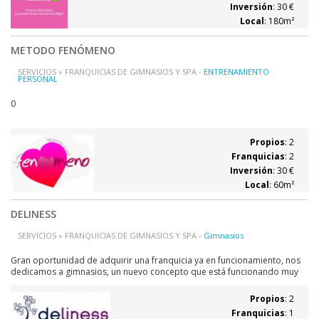
Inversión
: 30 €
Local
: 180m²
METODO FENÓMENO
SERVICIOS » FRANQUICIAS DE GIMNASIOS Y SPA -
ENTRENAMIENTO
PERSONAL
0
Propios
: 2
Franquicias
: 2
Inversión
: 30 €
Local
: 60m²
DELINESS
SERVICIOS » FRANQUICIAS DE GIMNASIOS Y SPA -
Gimnasios
Gran oportunidad de adquirir una franquicia ya en funcionamiento, nos
dedicamos a gimnasios, un nuevo concepto que está funcionando muy
bien. El negocio ya tiene 1 año de funcionamiento y empieza a dar
beneficios. ¿Por qué una Franquicia?: - Porque obtendré mayores
Propios
: 2
utilidades que en el banco. -...
Franquicias
: 1