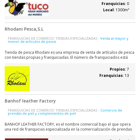
marketing es el...
Franquicias
: 0
Local
: 1300m²
Rhodani Pesca,S.L
FRANQUICIAS DE COMERCIO TIENDAS ESPECIALIZADAS -
Venta al mayor y
menor de artículos de pesca
Tienda de pesca Rhodani es una empresa de venta de artículos de pesca
con tiendas propias y franquiciadas. El número de franquiciados está
creciendo de forma exponencial en los últimos tiempos. Nuestro
objetivo es: 1- Asesorar en la apertura de nuevas franquicias. 2- Apoyar,
Propios
: 7
formar, seguir a...
Franquicias
: 13
Banhof leather Factory
FRANQUICIAS DE COMERCIO TIENDAS ESPECIALIZADAS -
Comercio de
prendas de piel y complementos de piel
BANHOF LEATHER FACTORY, es el nombre comercial bajo el que opera
una red de franquicias especializada en la comercialización de prendas
de piel y marroquinería. La marca de las prendas, BANHOF®, cuenta con
una larga trayectoria en el mercado y ha sido la primera marca capaz de