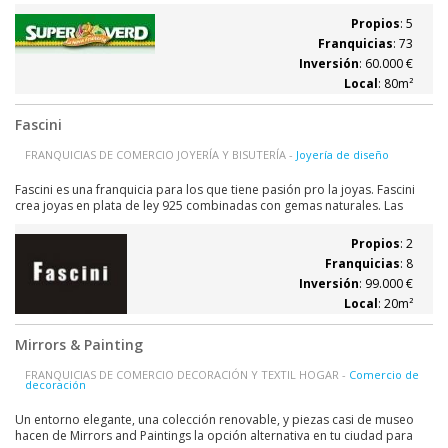
La Nova Fruiteria y los numerosos puntos de venta ya existentes se
trasladan a locales dedicados exclusivamente a la venta de frutas y
Propios
: 5
verduras. 1997...
Franquicias
: 73
Inversión
: 60.000 €
Local
: 80m²
Fascini
FRANQUICIAS DE COMERCIO JOYERÍA Y BISUTERÍA -
Joyería de diseño
Fascini es una franquicia para los que tiene pasión pro la joyas. Fascini
crea joyas en plata de ley 925 combinadas con gemas naturales. Las
gemas aportan el color, la elegancia, la exclusividad y el valor. La plata de
ley moldea el alma de cada diseño dándole una personalidad única.
Propios
: 2
FASCINI...
Franquicias
: 8
Inversión
: 99.000 €
Local
: 20m²
Mirrors & Painting
FRANQUICIAS DE COMERCIO DECORACIÓN Y TEXTIL HOGAR -
Comercio de
decoración
Un entorno elegante, una colección renovable, y piezas casi de museo
hacen de Mirrors and Paintings la opción alternativa en tu ciudad para