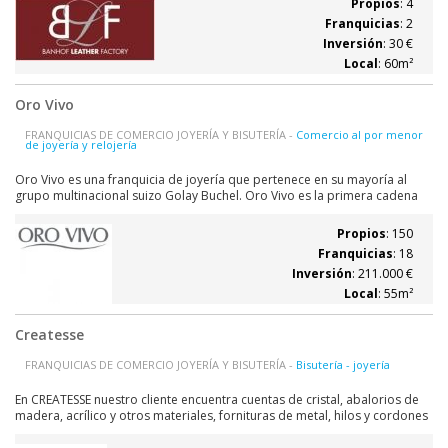
Propios
: 4
popularizar la...
Franquicias
: 2
Inversión
: 30 €
Local
: 60m²
Oro Vivo
FRANQUICIAS DE COMERCIO JOYERÍA Y BISUTERÍA -
Comercio al por menor
de joyería y relojería
Oro Vivo es una franquicia de joyería que pertenece en su mayoría al
grupo multinacional suizo Golay Buchel. Oro Vivo es la primera cadena
de joyería-relojería que integra totalmente los procesos de diseño,
fabricación y distribución de sus artículos. Con sus 170 establecimientos,
Propios
: 150
hoy esta enseña...
Franquicias
: 18
Inversión
: 211.000 €
Local
: 55m²
Createsse
FRANQUICIAS DE COMERCIO JOYERÍA Y BISUTERÍA -
Bisutería - joyería
En CREATESSE nuestro cliente encuentra cuentas de cristal, abalorios de
madera, acrílico y otros materiales, fornituras de metal, hilos y cordones
para enfilar, herramientas y libros,.... Además, para que nuestros clientes
se animen a crear cada vez complementos más sofisticados,