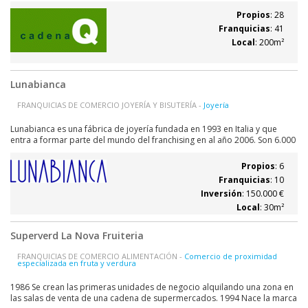
realiza un cambio de imagen en sus tiendas adoptando un nuevo
Propios
: 28
logotipo que sería...
Franquicias
: 41
Local
: 200m²
Lunabianca
FRANQUICIAS DE COMERCIO JOYERÍA Y BISUTERÍA -
Joyería
Lunabianca es una fábrica de joyería fundada en 1993 en Italia y que
entra a formar parte del mundo del franchising en al año 2006. Son 6.000
referencias- 3.000 piezas de plata, y 1.000 de oro y dos mil de otros
materiales muy revolucionarios. Nuestras joyerías son muy comerciales,
Propios
: 6
de tipo...
Franquicias
: 10
Inversión
: 150.000 €
Local
: 30m²
Superverd La Nova Fruiteria
FRANQUICIAS DE COMERCIO ALIMENTACIÓN -
Comercio de proximidad
especializada en fruta y verdura
1986 Se crean las primeras unidades de negocio alquilando una zona en
las salas de venta de una cadena de supermercados. 1994 Nace la marca