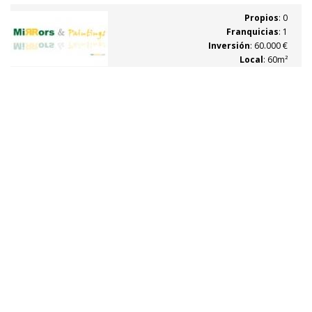
decrar hogares siguiendo las nuevas tendencias.
Propios
: 0
Franquicias
: 1
Inversión
: 60.000 €
Local
: 60m²