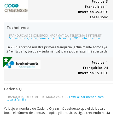
Propios
: 3
ofrecemos...
Franquicias
: 1
Inversión
: 45.000 €
Local
: 35m²
Techni-web
FRANQUICIAS DE COMERCIO INFORMÁTICA, TELEFONÍA E INTERNET -
Software de gestión, comercio electrónico y TVP punto de venta
En 2001 abrimos nuestra primera franquicia (actualmente somos ya
24 en España, Europa y Sudamérica), para poder estar más cerca de
nuestros distribuidores (+200 en España), siendo pioneros en la
creación de franquicias de software. Nuestra ventaja competitiva: un
Propios
: 1
original sistema de trabajo, el...
Franquicias
: 24
Inversión
: 15.000 €
Cadena Q
FRANQUICIAS DE COMERCIO MODA VARIOS -
Textil al por menor, para
toda la familia
Ya bajo el nombre de Cadena Q y sin más esfuerzo que el de boca en
boca, el número de tiendas propias y franquicias sigue creciendo hasta
alcanzar la cifra de 69 tiendas que tiene la cadena hoy en día. En 2001 se