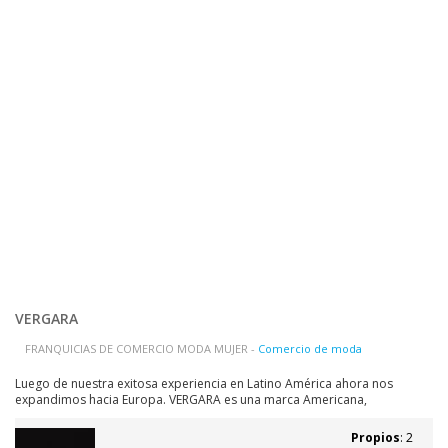
VERGARA
FRANQUICIAS DE COMERCIO MODA MUJER -
Comercio de moda
Luego de nuestra exitosa experiencia en Latino América ahora nos
expandimos hacia Europa. VERGARA es una marca Americana,
innovadora, con estilo y dinamismo; especializada en prendas de vestir y
accesorios de moda. La ventaja principal de unirse a una franquicia es
Propios
: 2
contar con el respaldo y la...