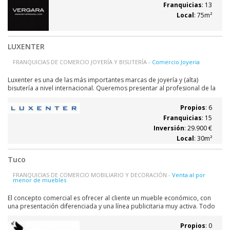
Franquicias
: 13
Local
: 75m²
LUXENTER
FRANQUICIAS DE COMERCIO JOYERÍA Y BISUTERÍA -
Comercio Joyeria
Luxenter es una de las más importantes marcas de joyería y (alta)
bisutería a nivel internacional. Queremos presentar al profesional de la
joyería y al multimarca del sector el nuevo concepto de tienda Luxenter
como opción de reconversión de su punto de venta o diversificación de
Propios
: 6
actividad de...
Franquicias
: 15
Inversión
: 29.900 €
Local
: 30m²
Tuco
FRANQUICIAS DE COMERCIO MOBILIARIO Y DECORACIÓN -
Venta al por
menor de muebles
El concepto comercial es ofrecer al cliente un mueble económico, con
una presentación diferenciada y una línea publicitaria muy activa. Todo
esto se consigue reduciendo al máximo los servicios ofertados al cliente
sin descuidar la mejor relación calidad-precio. El departamento de
Propios
: 0