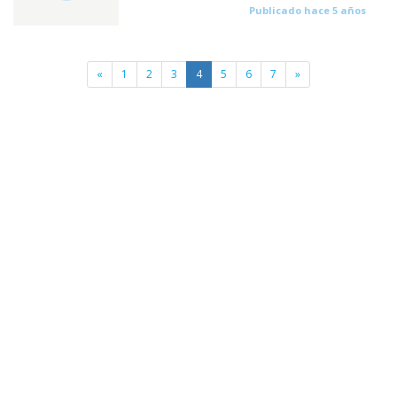
Publicado hace 5 años
«
1
2
3
4
5
6
7
»