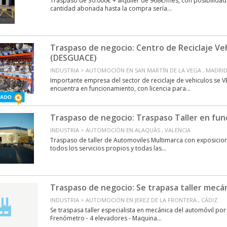
Traspaso de 30.000€ + alquiler de 968€/mes, con posibilida
cantidad abonada hasta la compra sería...
Traspaso de negocio: Centro de Reciclaje Ve
(DESGUACE)
INDUSTRIA > AUTOMOCIÓN EN SAN MARTÍN DE LA VEGA , MADRI
Importante empresa del sector de reciclaje de vehiculos se
encuentra en funcionamiento, con licencia para...
Traspaso de negocio: Traspaso Taller en fu
INDUSTRIA > AUTOMOCIÓN EN ALAQUÀS , VALENCIA
Traspaso de taller de Automoviles Multimarca con exposicion 
todos los servicios propios y todas las...
Traspaso de negocio: Se trapasa taller mecá
INDUSTRIA > AUTOMOCIÓN EN JEREZ DE LA FRONTERA , CÁDIZ
Se traspasa taller especialista en mecánica del automóvil por 
Frenómetro - 4 elevadores - Maquina...