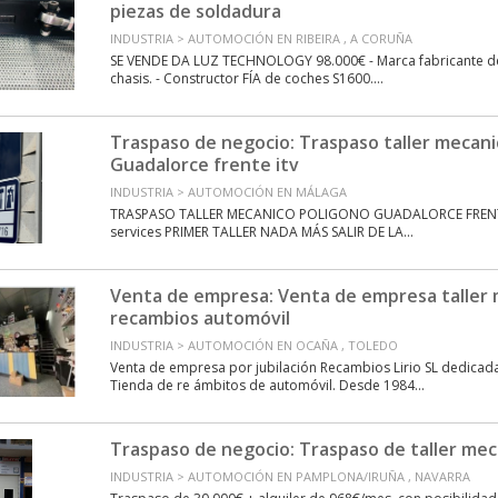
piezas de soldadura
INDUSTRIA > AUTOMOCIÓN EN RIBEIRA , A CORUÑA
SE VENDE DA LUZ TECHNOLOGY 98.000€ - ⁠Marca fabricante de
chasis. - Constructor FÍA de coches S1600....
Traspaso de negocio: Traspaso taller mecani
Guadalorce frente itv
INDUSTRIA > AUTOMOCIÓN EN MÁLAGA
TRASPASO TALLER MECANICO POLIGONO GUADALORCE FRENTE I
services PRIMER TALLER NADA MÁS SALIR DE LA...
Venta de empresa: Venta de empresa taller 
recambios automóvil
INDUSTRIA > AUTOMOCIÓN EN OCAÑA , TOLEDO
Venta de empresa por jubilación Recambios Lirio SL dedicada
Tienda de re ámbitos de automóvil. Desde 1984...
Traspaso de negocio: Traspaso de taller mec
INDUSTRIA > AUTOMOCIÓN EN PAMPLONA/IRUÑA , NAVARRA