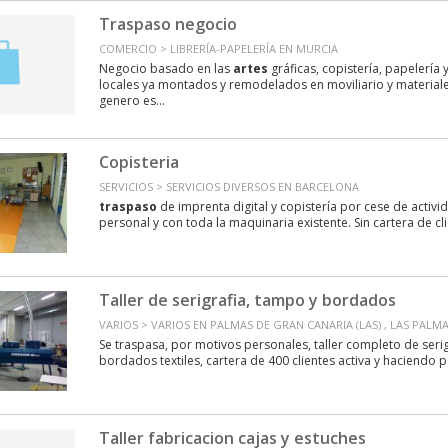
Traspaso negocio
COMERCIO > LIBRERÍA-PAPELERÍA EN MURCIA
Negocio basado en las
artes
gráficas, copistería, papelería y
locales ya montados y remodelados en moviliario y material
genero es...
Copisteria
SERVICIOS > SERVICIOS DIVERSOS EN BARCELONA
traspaso
de imprenta digital y copistería por cese de activid
personal y con toda la maquinaria existente. Sin cartera de cl
Taller de serigrafia, tampo y bordados
VARIOS > VARIOS EN PALMAS DE GRAN CANARIA (LAS) , LAS PALM
Se traspasa, por motivos personales, taller completo de serig
bordados textiles, cartera de 400 clientes activa y haciendo p
Taller fabricacion cajas y estuches