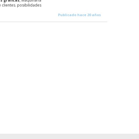
es
graficas
, Maquinaria
e clientes. posibilidades
Publicado hace 20 años