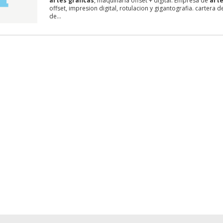
artes
graficas
, maquinaria offset + digital. Empresa de
art
offset, impresion digital, rotulacion y gigantografia. cartera d
de...