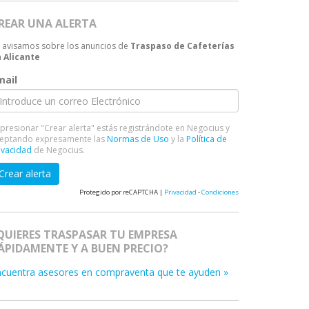
REAR UNA ALERTA
 avisamos sobre los anuncios de
Traspaso de Cafeterías
 Alicante
mail
 presionar "Crear alerta" estás registrándote en Negocius y
eptando expresamente las
Normas de Uso
y la
Política de
ivacidad
de Negocius.
Crear alerta
Protegido por reCAPTCHA |
Privacidad
-
Condiciones
QUIERES TRASPASAR TU EMPRESA
ÁPIDAMENTE Y A BUEN PRECIO?
ncuentra asesores en compraventa que te ayuden »