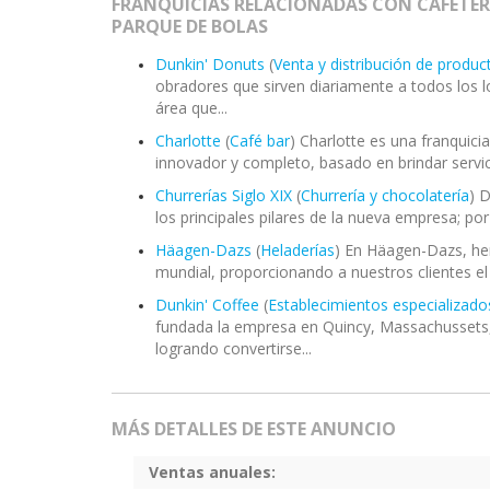
FRANQUICIAS RELACIONADAS CON CAFETERIA
PARQUE DE BOLAS
Dunkin' Donuts
(
Venta y distribución de product
obradores que sirven diariamente a todos los lo
área que...
Charlotte
(
Café bar
) Charlotte es una franquic
innovador y completo, basado en brindar servici
Churrerías Siglo XIX
(
Churrería y chocolatería
) 
los principales pilares de la nueva empresa; por 
Häagen-Dazs
(
Heladerías
) En Häagen-Dazs, he
mundial, proporcionando a nuestros clientes e
Dunkin' Coffee
(
Establecimientos especializados 
fundada la empresa en Quincy, Massachusset
logrando convertirse...
MÁS DETALLES DE ESTE ANUNCIO
Ventas anuales: