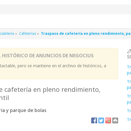
stelería
Cafeterías
Traspaso de cafetería en pleno rendimiento, pas
¿
L HISTÓRICO DE ANUNCIOS DE NEGOCIUS
S
actable, pero se mantiene en el archivo de históricos, a
Tr
pa
Tr
pa
 cafetería en pleno rendimiento,
ntil
Tr
pa
ria y parque de bolas
Tr
Tr