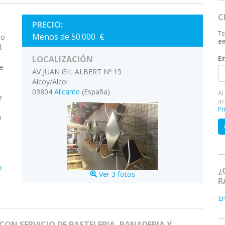
C
PRECIO:
Te
Menos de 50.000 €
io
en
.
E
LOCALIZACIÓN
de
AV JUAN GIL ALBERT Nº 15
Alcoy/Alcoi
03804
Alicante
(España)
Al
e
ac
Pr
o
o
¿
Ver 3 fotos
R
E
ON SERVICIO DE PASTELERIA, PANADERIA Y