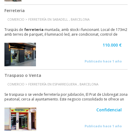
Ferreteria
COMERCIO > FERRETERÍA EN SABADELL , BARCELONA
Traspàs de
ferreteria
muntada, amb stock i funcionant. Local de 173m2
amb terres de parquet, il·luminació led, aire condicionat, control de
càmeres de vigilància i alarma...
110.000 €
Publicado hace 1 año
Traspaso o Venta
COMERCIO > FERRETERÍA EN ESPARREGUERA , BARCELONA
Se traspasa o se vende ferretería por jubilación, El Prat de Llobregat zona
peatonal, cerca al ayuntamiento. Este negocio consolidado te ofrece un
flujo de ventas estable,...
Confidencial
Publicado hace 1 año