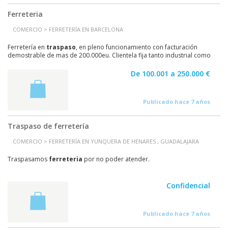
Ferreteria
COMERCIO > FERRETERÍA EN BARCELONA
Ferretería en
traspaso
, en pleno funcionamiento con facturación
demostrable de mas de 200.000eu. Clientela fija tanto industrial como
domestica. Gran stock de material, tres...
De 100.001 a 250.000 €
Publicado hace 7 años
Traspaso de ferretería
COMERCIO > FERRETERÍA EN YUNQUERA DE HENARES , GUADALAJARA
Traspasamos
ferreteria
por no poder atender.
Confidencial
Publicado hace 7 años