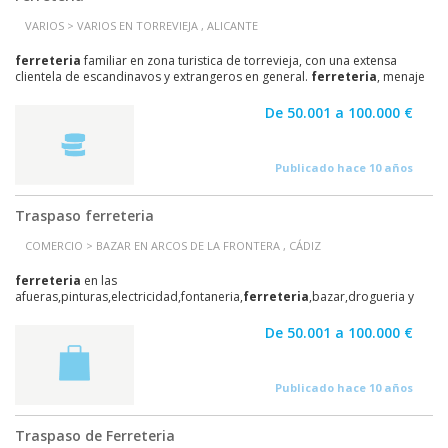
VARIOS > VARIOS EN TORREVIEJA , ALICANTE
ferreteria
familiar en zona turistica de torrevieja, con una extensa
clientela de escandinavos y extrangeros en general.
ferreteria
, menaje
y articulos de playa. Abierta desde...
De 50.001 a 100.000 €
Publicado hace 10 años
Traspaso ferreteria
COMERCIO > BAZAR EN ARCOS DE LA FRONTERA , CÁDIZ
ferreteria
en las
afueras,pinturas,electricidad,fontaneria,
ferreteria
,bazar,drogueria y
bebidas,cartera de clientes de mas de 30 añosmas de 50000€ en
stock,225 m2 de sala de...
De 50.001 a 100.000 €
Publicado hace 10 años
Traspaso de Ferreteria