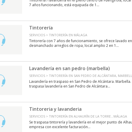
Tintorería / lavandería en el pleno centro de Fuengirola, loca
7 años funcionando, está equipada de 1...
Tintorería
SERVICIOS > TINTORERÍA EN MÁLAGA
Tintorería con 7 años de funcionamiento, se ofrece lavado e
desmanchado arreglos de ropa, local amplio 2 en 1...
Lavandería en san pedro (marbella)
SERVICIOS > TINTORERÍA EN SAN PEDRO DE ALCÁNTARA, MARBEL
Lavandería en traspaso en San Pedro de Alcántara. Marbella.
traspasa lavandería en San Pedro de Alcántara...
Tintoreria y lavanderia
SERVICIOS > TINTORERÍA EN ALHAURÍN DE LA TORRE , MÁLAGA
Se traspasa tintorería y lavandería en el mejor punto de Alhau
empresa con excelente facturación...