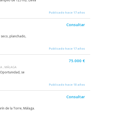
l amplio de 125 m2. Lleva
Publicado hace 17 años
Consultar
n seco, planchado,
Publicado hace 17 años
75.000 €
LA , MÁLAGA
 Oportunidad, se
Publicado hace 18 años
Consultar
rín de la Torre, Málaga.