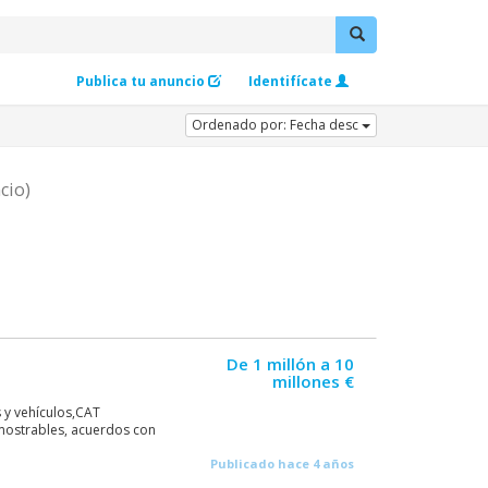
Publica tu anuncio
Identifícate
Ordenado por: Fecha desc
cio)
De 1 millón a 10
millones €
s y vehículos,CAT
mostrables, acuerdos con
Publicado hace 4 años