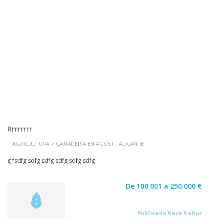
Rrrrrrrr
AGRICULTURA > GANADERÍA EN AGOST , ALICANTE
g fsdfg sdfg sdfg sdfg sdfg sdfg
De 100.001 a 250.000 €
Publicado hace 9 años