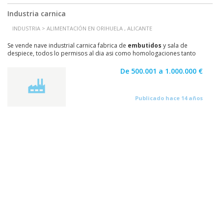
Industria carnica
INDUSTRIA > ALIMENTACIÓN EN ORIHUELA , ALICANTE
Se vende nave industrial carnica fabrica de
embutidos
y sala de
despiece, todos lo permisos al dia asi como homologaciones tanto
españolas como europeas, estado nueva, marmita,...
De 500.001 a 1.000.000 €
Publicado hace 14 años