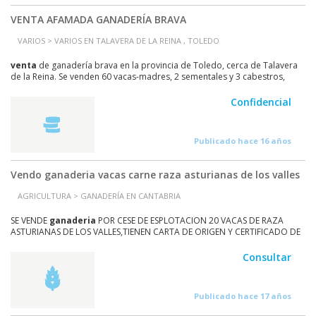
VENTA AFAMADA GANADERÍA BRAVA
VARIOS > VARIOS EN TALAVERA DE LA REINA , TOLEDO
venta
de ganadería brava en la provincia de Toledo, cerca de Talavera
de la Reina. Se venden 60 vacas-madres, 2 sementales y 3 cabestros,
junto con el hierro de la ganadería....
Confidencial
Publicado hace 16 años
Vendo ganaderia vacas carne raza asturianas de los valles
AGRICULTURA > GANADERÍA EN CANTABRIA
SE VENDE
ganaderia
POR CESE DE ESPLOTACION 20 VACAS DE RAZA
ASTURIANAS DE LOS VALLES,TIENEN CARTA DE ORIGEN Y CERTIFICADO DE
LA ASOCIACION DE VACAS DE LOS VALLES,SE VENDEN CON...
Consultar
Publicado hace 17 años