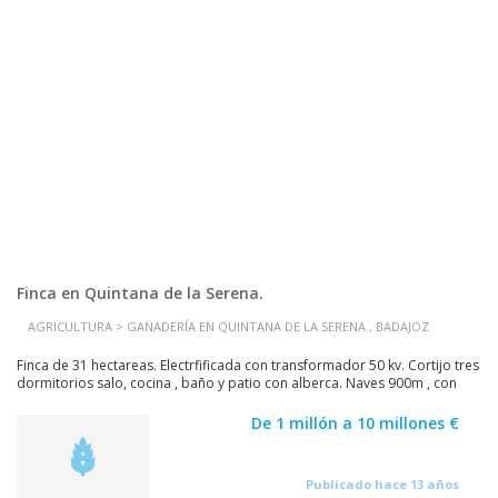
Finca en Quintana de la Serena.
AGRICULTURA > GANADERÍA EN QUINTANA DE LA SERENA , BADAJOZ
Finca de 31 hectareas. Electrfificada con transformador 50 kv. Cortijo tres
dormitorios salo, cocina , baño y patio con alberca. Naves 900m , con
licencia para explotacion...
De 1 millón a 10 millones €
Publicado hace 13 años