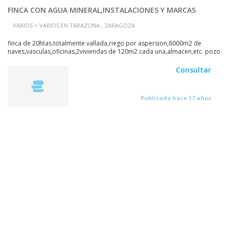
FINCA CON AGUA MINERAL,INSTALACIONES Y MARCAS
VARIOS > VARIOS EN TARAZONA , ZARAGOZA
finca de 20htas.totalmente vallada,riego por aspersion,6000m2 de
naves,vasculas,oficinas,2viviendas de 120m2 cada una,almacen,etc. pozo
de agua declarado mineral natural con...
Consultar
Publicado hace 17 años