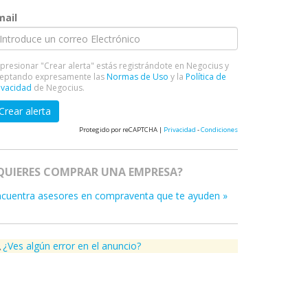
mail
 presionar "Crear alerta" estás registrándote en Negocius y
eptando expresamente las
Normas de Uso
y la
Política de
ivacidad
de Negocius.
Crear alerta
Protegido por reCAPTCHA |
Privacidad
-
Condiciones
QUIERES COMPRAR UNA EMPRESA?
ncuentra asesores en compraventa que te ayuden »
¿Ves algún error en el anuncio?