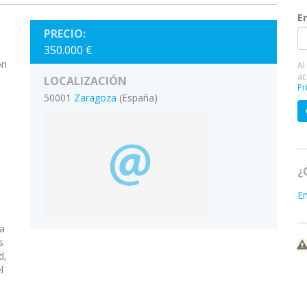
E
PRECIO:
350.000 €
on
Al
ac
LOCALIZACIÓN
Pr
50001
Zaragoza
(España)
¿
E
la
s
d,
l