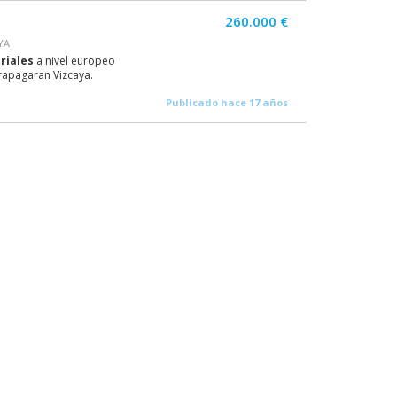
260.000 €
YA
riales
a nivel europeo
rapagaran Vizcaya.
Publicado hace 17 años