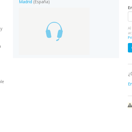
Madrid
(España)
E
 y
Al
ac
Pr
a
¿
ble
E
,