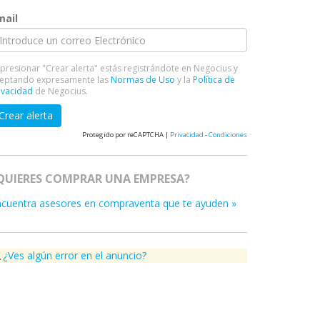
mail
 presionar "Crear alerta" estás registrándote en Negocius y
eptando expresamente las
Normas de Uso
y la
Política de
ivacidad
de Negocius.
Crear alerta
Protegido por reCAPTCHA |
Privacidad
-
Condiciones
QUIERES COMPRAR UNA EMPRESA?
ncuentra asesores en compraventa que te ayuden »
¿Ves algún error en el anuncio?