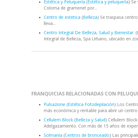
Estética y Peluquería
(
Estética y peluquería
) Se
Coloma de gramenet por...
Centro de estetica
(
Belleza
) Se traspasa centr
lleva...
Centro Integral De Belleza, Salud y Bienestar.
(
Integral de Belleza, Spa Urbano, ubicado en zon
FRANQUICIAS RELACIONADAS CON PELUQUE
Pulsazione
(
Estética Fotodepilación
) Los Centr
más económica y rentable para abrir un centro d
Cellulem Block
(
Belleza y Salud
) Cellulem Block
Adelgazamiento. Con más de 15 años de experie
Solmanía
(
Centros de bronceado
) Las princip