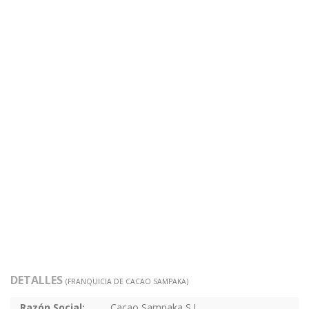
DETALLES
(FRANQUICIA DE CACAO SAMPAKA)
Razón Social:
Cacao Sampaka S.L