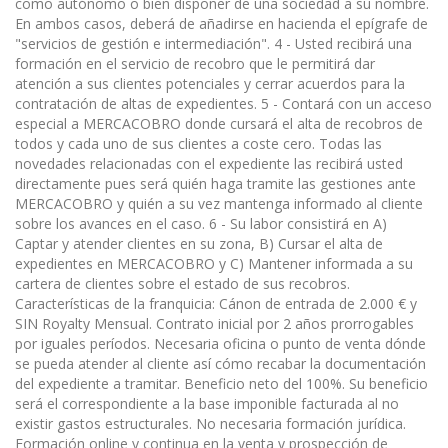
como autónomo o bien disponer de una sociedad a su nombre.
En ambos casos, deberá de añadirse en hacienda el epígrafe de
"servicios de gestión e intermediación". 4 - Usted recibirá una
formación en el servicio de recobro que le permitirá dar
atención a sus clientes potenciales y cerrar acuerdos para la
contratación de altas de expedientes. 5 - Contará con un acceso
especial a MERCACOBRO donde cursará el alta de recobros de
todos y cada uno de sus clientes a coste cero. Todas las
novedades relacionadas con el expediente las recibirá usted
directamente pues será quién haga tramite las gestiones ante
MERCACOBRO y quién a su vez mantenga informado al cliente
sobre los avances en el caso. 6 - Su labor consistirá en A)
Captar y atender clientes en su zona, B) Cursar el alta de
expedientes en MERCACOBRO y C) Mantener informada a su
cartera de clientes sobre el estado de sus recobros.
Características de la franquicia: Cánon de entrada de 2.000 € y
SIN Royalty Mensual. Contrato inicial por 2 años prorrogables
por iguales períodos. Necesaria oficina o punto de venta dónde
se pueda atender al cliente así cómo recabar la documentación
del expediente a tramitar. Beneficio neto del 100%. Su beneficio
será el correspondiente a la base imponible facturada al no
existir gastos estructurales. No necesaria formación jurídica.
Formación online y continua en la venta y prospección de